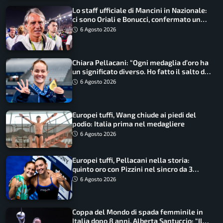
Lo staff ufficiale di Mancini in Nazionale:
ci sono Oriali e Bonucci, confermato un
ritorno
6 Agosto 2026
Chiara Pellacani: “Ogni medaglia d’oro ha
un significato diverso. Ho fatto il salto di
qualità”
6 Agosto 2026
Europei tuffi, Wang chiude ai piedi del
podio: Italia prima nel medagliere
6 Agosto 2026
Europei tuffi, Pellacani nella storia:
quinto oro con Pizzini nel sincro da 3
metri
6 Agosto 2026
Coppa del Mondo di spada femminile in
Italia dopo 8 anni, Alberta Santuccio: “Il