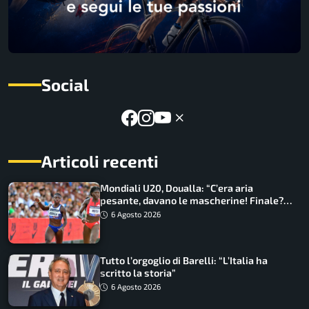
Social
Articoli recenti
Mondiali U20, Doualla: “C’era aria
pesante, davano le mascherine! Finale?
Non ho nulla da perdere”
6 Agosto 2026
Tutto l’orgoglio di Barelli: “L’Italia ha
scritto la storia”
6 Agosto 2026