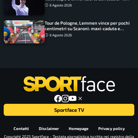
lavoro dà sempre i suoi frutti”
6 Agosto 2026
Tour de Pologne, Lemmen vince per pochi
centimetri su Scaroni: maxi-caduta e
tappa accorciata
6 Agosto 2026
Sportface TV
Contatti
Disclaimer
Homepage
Privacy policy
Copyright 2025 Sportface - Testata giornalistica iscritta nel registro della