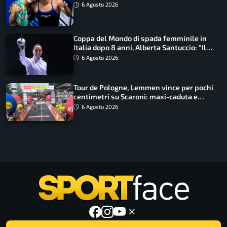
metri
6 Agosto 2026
Coppa del Mondo di spada femminile in
Italia dopo 8 anni, Alberta Santuccio: “Il
lavoro dà sempre i suoi frutti”
6 Agosto 2026
Tour de Pologne, Lemmen vince per pochi
centimetri su Scaroni: maxi-caduta e
tappa accorciata
6 Agosto 2026