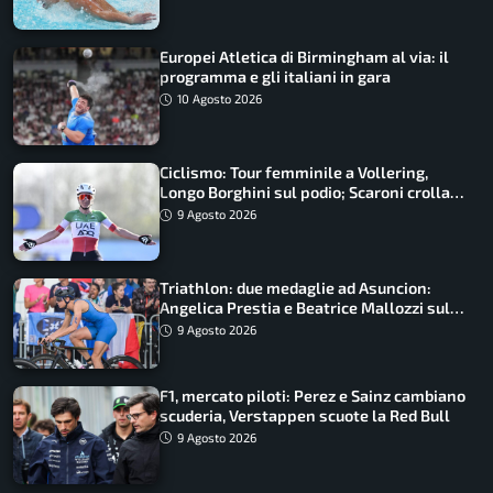
Europei Atletica di Birmingham al via: il
programma e gli italiani in gara
10 Agosto 2026
Ciclismo: Tour femminile a Vollering,
Longo Borghini sul podio; Scaroni crolla
in Polonia
9 Agosto 2026
Triathlon: due medaglie ad Asuncion:
Angelica Prestia e Beatrice Mallozzi sul
podio
9 Agosto 2026
F1, mercato piloti: Perez e Sainz cambiano
scuderia, Verstappen scuote la Red Bull
9 Agosto 2026