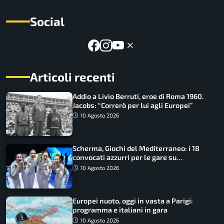
Social
Articoli recenti
Addio a Livio Berruti, eroe di Roma 1960.
Jacobs: “Correrò per lui agli Europei”
10 Agosto 2026
Scherma, Giochi del Mediterraneo: i 18
convocati azzurri per le gare su
SportFaceTV
10 Agosto 2026
Europei nuoto, oggi in vasta a Parigi:
programma e italiani in gara
10 Agosto 2026