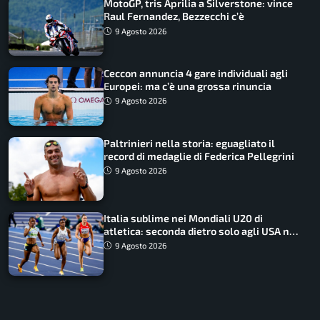
MotoGP, tris Aprilia a Silverstone: vince
Raul Fernandez, Bezzecchi c’è
9 Agosto 2026
Ceccon annuncia 4 gare individuali agli
Europei: ma c’è una grossa rinuncia
9 Agosto 2026
Paltrinieri nella storia: eguagliato il
record di medaglie di Federica Pellegrini
9 Agosto 2026
Italia sublime nei Mondiali U20 di
atletica: seconda dietro solo agli USA nel
medagliere
9 Agosto 2026