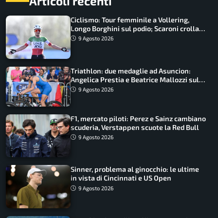
Articoli recenti
Ciclismo: Tour femminile a Vollering,
Longo Borghini sul podio; Scaroni crolla
in Polonia
9 Agosto 2026
Triathlon: due medaglie ad Asuncion:
Angelica Prestia e Beatrice Mallozzi sul
podio
9 Agosto 2026
F1, mercato piloti: Perez e Sainz cambiano
scuderia, Verstappen scuote la Red Bull
9 Agosto 2026
Sinner, problema al ginocchio: le ultime
in vista di Cincinnati e US Open
9 Agosto 2026