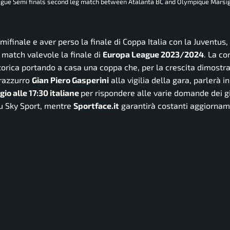
eague Semi finals second leg match between Atalanta BC and Olympique Marsig
mifinale e aver perso la finale di Coppa Italia con la Juventus,
 match valevole la finale di
Europa League 2023/2024
. La c
orica portando a casa una coppa che, per la crescita dimostra
erazzurro
Gian Piero Gasperini
alla vigilia della gara, parlerà in
io alle 17:30 italiane
per rispondere alle varie domande dei gi
 su Sky Sport, mentre
Sportface.it
garantirà costanti aggiornam