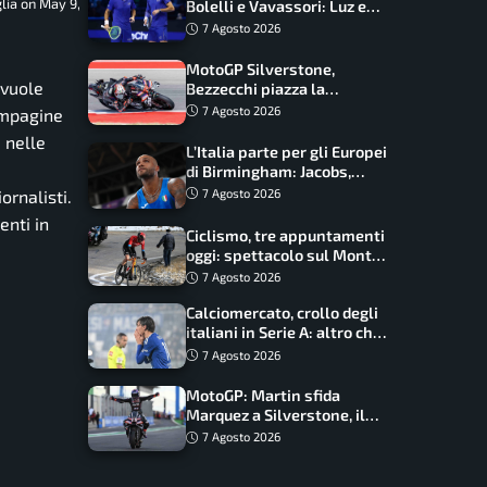
lia on May 9,
Bolelli e Vavassori: Luz e
Matos fermano gli azzurri
7 Agosto 2026
MotoGP Silverstone,
 vuole
Bezzecchi piazza la
zampata: Aprilia domina,
7 Agosto 2026
ompagine
Bagnaia costretto al Q1
 nelle
L’Italia parte per gli Europei
di Birmingham: Jacobs,
Tamberi e Battocletti
ornalisti.
7 Agosto 2026
guidano una spedizione
enti in
record
Ciclismo, tre appuntamenti
oggi: spettacolo sul Mont
Ventoux, orari e come
7 Agosto 2026
vederli
Calciomercato, crollo degli
italiani in Serie A: altro che
svolta dopo il Mondiale
7 Agosto 2026
MotoGP: Martin sfida
Marquez a Silverstone, il
programma e gli orari
7 Agosto 2026