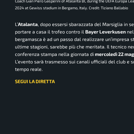
Coach Gian Piero Gasperini of Atalanta BC during the UEFA Europa L
2024 at Gewiss stadium in Bergamo, Italy. Credit: Tiziano Ballabio
L’
Atalanta
, dopo essersi sbarazzata del Marsiglia in se
portare a casa il trofeo contro il
Bayer Leverkusen
nel
bergamasca è ad un passo dal realizzare un’impresa st
ultime stagioni, sarebbe più che meritata. Il tecnico n
conferenza stampa nella giornata di
mercoledì 22 magg
L’evento sarà trasmesso sui canali ufficiali del club e
tempo reale.
SEGUI LA DIRETTA