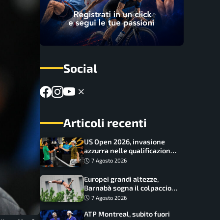
Social
Articoli recenti
US Open 2026, invasione
azzurra nelle qualificazioni:
17 italiani a caccia del main
7 Agosto 2026
draw
Europei grandi altezze,
Barnabà sogna il colpaccio:
è leader a metà gara, Baraldi
7 Agosto 2026
ancora in corsa
ATP Montreal, subito fuori