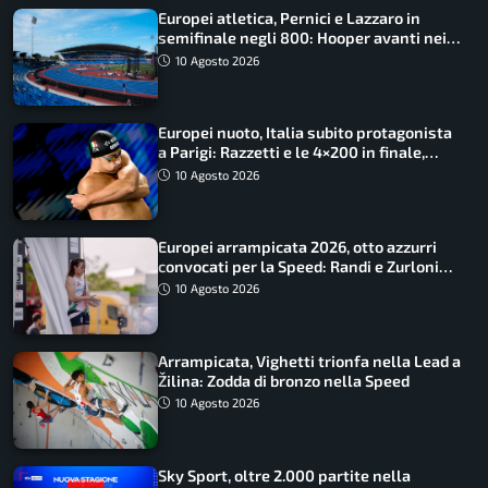
Europei atletica, Pernici e Lazzaro in
semifinale negli 800: Hooper avanti nei
100, fuori Tecuceanu
10 Agosto 2026
Europei nuoto, Italia subito protagonista
a Parigi: Razzetti e le 4×200 in finale,
Quadarella domina gli 800
10 Agosto 2026
Europei arrampicata 2026, otto azzurri
convocati per la Speed: Randi e Zurloni
guidano l’Italia
10 Agosto 2026
Arrampicata, Vighetti trionfa nella Lead a
Žilina: Zodda di bronzo nella Speed
10 Agosto 2026
Sky Sport, oltre 2.000 partite nella