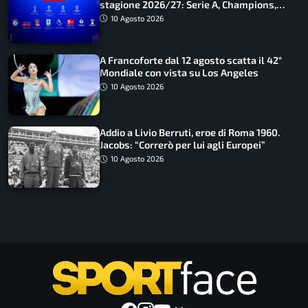
stagione 2026/27: Serie A, Champions,
Premier e tutte le novità
10 Agosto 2026
A Francoforte dal 12 agosto scatta il 42°
Mondiale con vista su Los Angeles
10 Agosto 2026
Addio a Livio Berruti, eroe di Roma 1960.
Jacobs: “Correrò per lui agli Europei”
10 Agosto 2026