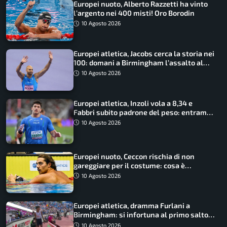
Europei nuoto, Alberto Razzetti ha vinto
l’argento nei 400 misti! Oro Borodin
10 Agosto 2026
Europei atletica, Jacobs cerca la storia nei
100: domani a Birmingham l’assalto al
terzo oro consecutivo
10 Agosto 2026
Europei atletica, Inzoli vola a 8,34 e
Fabbri subito padrone del peso: entrambi
in finale col miglior risultato
10 Agosto 2026
Europei nuoto, Ceccon rischia di non
gareggiare per il costume: cosa è
successo
10 Agosto 2026
Europei atletica, dramma Furlani a
Birmingham: si infortuna al primo salto
ed esce in carrozzina
10 Agosto 2026