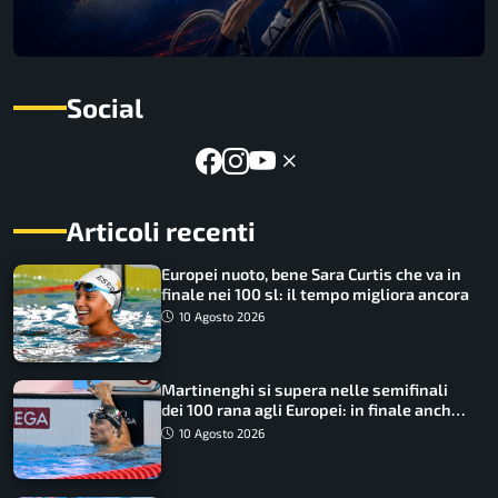
Social
Articoli recenti
Europei nuoto, bene Sara Curtis che va in
finale nei 100 sl: il tempo migliora ancora
10 Agosto 2026
Martinenghi si supera nelle semifinali
dei 100 rana agli Europei: in finale anche
Cerasuolo
10 Agosto 2026