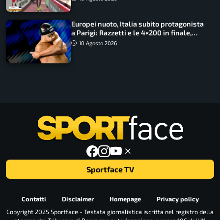
Europei nuoto, Italia subito protagonista
a Parigi: Razzetti e le 4×200 in finale,
Quadarella domina gli 800
10 Agosto 2026
Sportface TV
Contatti
Disclaimer
Homepage
Privacy policy
Copyright 2025 Sportface - Testata giornalistica iscritta nel registro della