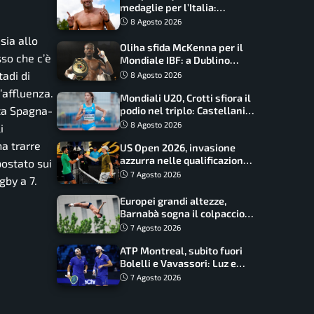
medaglie per l’Italia:
Paltrinieri guida la staffetta,
8 Agosto 2026
Barnabà sogna l’oro dalle
sia allo
grandi altezze
Oliha sfida McKenna per il
o che c’è
Mondiale IBF: a Dublino
serve l’impresa nella tana
tadi di
8 Agosto 2026
del lupo
’affluenza.
Mondiali U20, Crotti sfiora il
ita Spagna-
podio nel triplo: Castellani
da record, Succo in finale
8 Agosto 2026
i
na trarre
US Open 2026, invasione
azzurra nelle qualificazioni:
postato sui
17 italiani a caccia del main
7 Agosto 2026
gby a 7.
draw
Europei grandi altezze,
Barnabà sogna il colpaccio:
è leader a metà gara, Baraldi
7 Agosto 2026
ancora in corsa
ATP Montreal, subito fuori
Bolelli e Vavassori: Luz e
Matos fermano gli azzurri
7 Agosto 2026