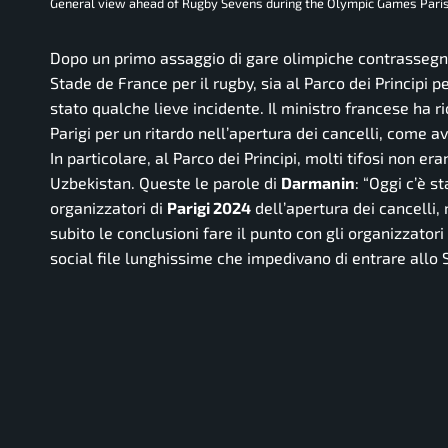
General view ahead of Rugby Sevens during the Olympic Games Paris 
Dopo un primo assaggio di gare olimpiche contrassegnate
Stade de France per il rugby, sia al Parco dei Principi per
stato qualche lieve incidente. Il ministro francese ha ri
Parigi per un ritardo nell’apertura dei cancelli, come a
In particolare, al Parco dei Principi, molti tifosi non er
Uzbekistan. Queste le parole di
Darmanin
: “
Oggi c’è st
organizzatori di
Parigi 2024
dell’apertura dei cancelli,
subito le conclusioni fare il punto con gli organizzator
social file lunghissime che impedivano di entrare allo 