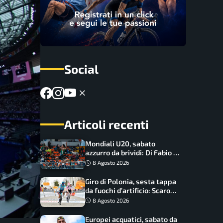
Social
Articoli recenti
Mondiali U20, sabato
azzurro da brividi: Di Fabio e
Inzoli sognano le medaglie,
8 Agosto 2026
Castellani e Succo in finale
Giro di Polonia, sesta tappa
da fuochi d’artificio: Scaroni
può attaccare la maglia di
8 Agosto 2026
Lemmen
Europei acquatici, sabato da