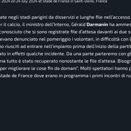
2024 on 24 July 2024 at Stade de France in Saint-Denis, France
 negli stadi parigini da disservizi e lunghe file nell’accesso 
 il calcio, il ministro dell’Interno, Gérald
Darmanin
ha ammess
conosciuto che si sono registrate file d’attesa davanti ai due s
vevano denunciato nel pomeriggio i volontari, in difficoltà con l
ano riusciti ad entrare nell’impianto prima dell’inizio della part
ato in effetti qualche incidente. Da una parte parleremo con gl
 ma tutto è stato recuperato nonostante le file d’attesa. Bisog
i per migliorare le cose fin da domani
“. Molti spettatori hanno 
Stade de France dove erano in programma i primi incontri di ru