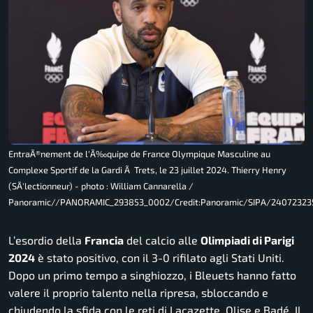
EntraÃ®nement de l'Ã‰quipe de France Olympique Masculine au
Complexe Sportif de la Gardi Ã Trets, le 23 juillet 2024. Thierry Henry
(SÃ'lectionneur) - photo : William Cannarella /
Panoramic//PANORAMIC_293853_0002/Credit:Panoramic/SIPA/24072323
L’esordio della
Francia
del calcio alle
Olimpiadi di Parigi
2024
è stato positivo, con il 3-0 rifilato agli Stati Uniti.
Dopo un primo tempo a singhiozzo, i Bleuets hanno fatto
valere il proprio talento nella ripresa, sbloccando e
chiudendo la sfida con le reti di
Lacazette, Olise e Badé. Il