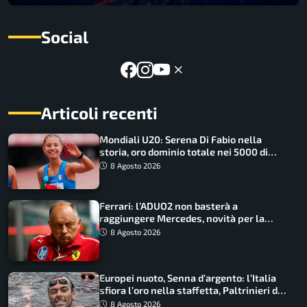
Social
Articoli recenti
Mondiali U20: Serena Di Fabio nella
storia, oro dominio totale nei 5000 di
marcia
8 Agosto 2026
Ferrari: l’ADUO2 non basterà a
raggiungere Mercedes, novità per la
Macarena
8 Agosto 2026
Europei nuoto, Senna d’argento: l’Italia
sfiora l’oro nella staffetta, Paltrinieri da
urlo, il bilancio azzurro
8 Agosto 2026