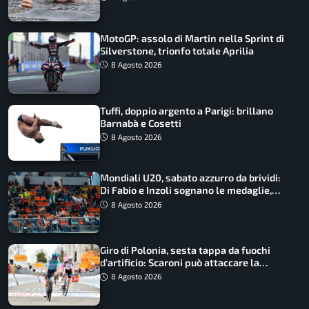
MotoGP: assolo di Martin nella Sprint di
Silverstone, trionfo totale Aprilia
8 Agosto 2026
Tuffi, doppio argento a Parigi: brillano
Barnabà e Cosetti
8 Agosto 2026
Mondiali U20, sabato azzurro da brividi:
Di Fabio e Inzoli sognano le medaglie,
Castellani e Succo in finale
8 Agosto 2026
Giro di Polonia, sesta tappa da fuochi
d’artificio: Scaroni può attaccare la
maglia di Lemmen
8 Agosto 2026