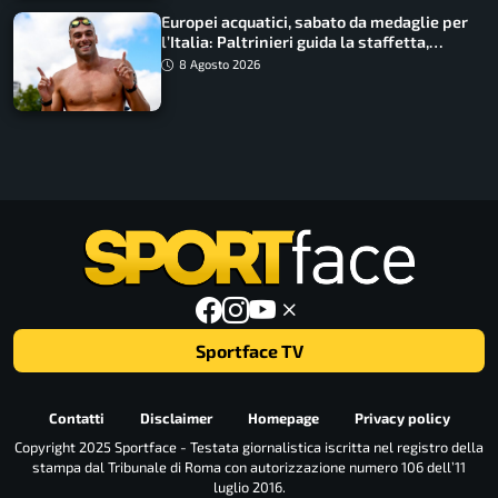
Europei acquatici, sabato da medaglie per
l’Italia: Paltrinieri guida la staffetta,
Barnabà sogna l’oro dalle grandi altezze
8 Agosto 2026
Sportface TV
Contatti
Disclaimer
Homepage
Privacy policy
Copyright 2025 Sportface - Testata giornalistica iscritta nel registro della
stampa dal Tribunale di Roma con autorizzazione numero 106 dell’11
luglio 2016.