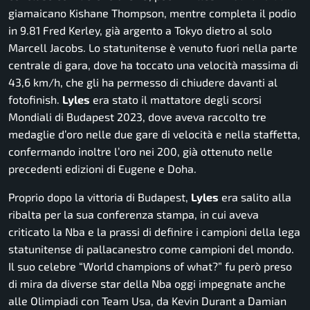
giamaicano Kishane Thompson, mentre completa il podio
in 9.81 Fred Kerley, già argento a Tokyo dietro al solo
Marcell Jacobs. Lo statunitense è venuto fuori nella parte
centrale di gara, dove ha toccato una velocità massima di
43,6 km/h, che gli ha permesso di chiudere davanti al
fotofinish.
Lyles
era stato il mattatore degli scorsi
Mondiali di Budapest 2023, dove aveva raccolto tre
medaglie d’oro nelle due gare di velocità e nella staffetta,
confermando inoltre l’oro nei 200, già ottenuto nelle
precedenti edizioni di Eugene e Doha.
Proprio dopo la vittoria di Budapest,
Lyles
era salito alla
ribalta per la sua conferenza stampa, in cui aveva
criticato la Nba e la prassi di definire i campioni della lega
statunitense di pallacanestro come campioni del mondo.
Il suo celebre “
World champions of what?
” fu però preso
di mira da diverse star della Nba oggi impegnate anche
alle Olimpiadi con Team Usa, da Kevin Durant a Damian