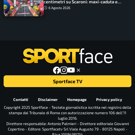
centimetri su Scaroni: maxi-caduta e
tappa accorciata
6 Agosto 2026
Sportface TV
Contatti
Disclaimer
Homepage
Privacy policy
Copyright 2025 Sportface - Testata giornalistica iscritta nel registro della
stampa dal Tribunale di Roma con autorizzazione numero 106 dell’11
luglio 2016.
Direttore responsabile: Antonio Palmieri - Direttore editoriale Giovanni
Copertino - Editore: Sportfacetv Srl Viale Augusto 79 - 80125 Napoli -
P.Iva 10594191214