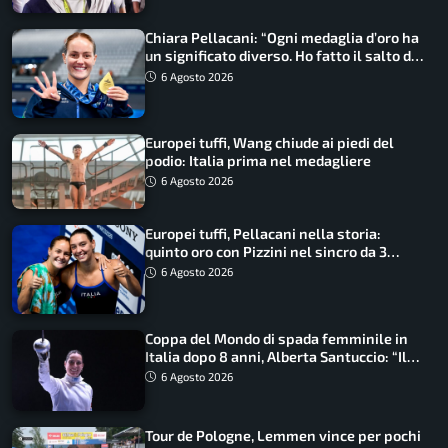
Chiara Pellacani: “Ogni medaglia d’oro ha
un significato diverso. Ho fatto il salto di
qualità”
6 Agosto 2026
Europei tuffi, Wang chiude ai piedi del
podio: Italia prima nel medagliere
6 Agosto 2026
Europei tuffi, Pellacani nella storia:
quinto oro con Pizzini nel sincro da 3
metri
6 Agosto 2026
Coppa del Mondo di spada femminile in
Italia dopo 8 anni, Alberta Santuccio: “Il
lavoro dà sempre i suoi frutti”
6 Agosto 2026
Tour de Pologne, Lemmen vince per pochi