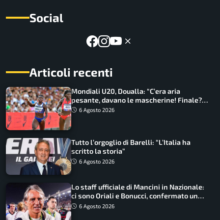
Social
Articoli recenti
Mondiali U20, Doualla: “C’era aria
pesante, davano le mascherine! Finale?
Non ho nulla da perdere”
6 Agosto 2026
Tutto l’orgoglio di Barelli: “L’Italia ha
scritto la storia”
6 Agosto 2026
Lo staff ufficiale di Mancini in Nazionale:
ci sono Oriali e Bonucci, confermato un
ritorno
6 Agosto 2026