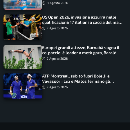
finale
8 Agosto 2026
US Open 2026, invasione azzurra nelle
qualificazioni: 17 italiani a caccia del main
draw
7 Agosto 2026
Europei grandi altezze, Barnabà sogna il
colpaccio: è leader a metà gara, Baraldi
ancora in corsa
7 Agosto 2026
ATP Montreal, subito fuori Bolelli e
Vavassori: Luz e Matos fermano gli
azzurri
7 Agosto 2026