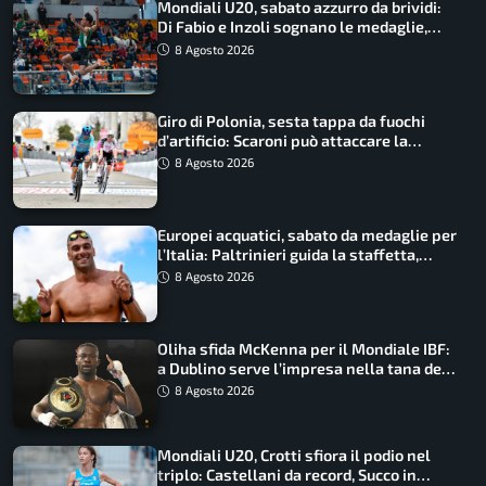
Mondiali U20, sabato azzurro da brividi:
Di Fabio e Inzoli sognano le medaglie,
Castellani e Succo in finale
8 Agosto 2026
Giro di Polonia, sesta tappa da fuochi
d’artificio: Scaroni può attaccare la
maglia di Lemmen
8 Agosto 2026
Europei acquatici, sabato da medaglie per
l’Italia: Paltrinieri guida la staffetta,
Barnabà sogna l’oro dalle grandi altezze
8 Agosto 2026
Oliha sfida McKenna per il Mondiale IBF:
a Dublino serve l’impresa nella tana del
lupo
8 Agosto 2026
Mondiali U20, Crotti sfiora il podio nel
triplo: Castellani da record, Succo in