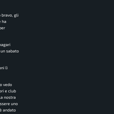
 bravo, gli
e ha
per
magari
n un sabato
ni lì
lo vedo
ri e club
La nostra
essere uno
 è andato