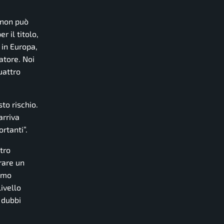
o non può
 il titolo,
 in Europa,
atore. Noi
uattro
to rischio.
arriva
rtanti”.
tro
rare un
iamo
ivello
 dubbi