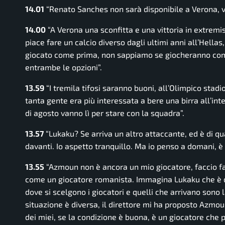
14.01
“Renato Sanches non sarà disponibile a Verona, vo
14.00
“A Verona una sconfitta e una vittoria in extremis
piace fare un calcio diverso dagli ultimi anni all’Hellas
giocato come prima, non sappiamo se giocheranno come
entrambe le opzioni”.
13.59
“I tremila tifosi saranno buoni, all’Olimpico stad
tanta gente era più interessata a bere una birra all’inte
di agosto vanno lì per stare con la squadra”.
13.57
“Lukaku? Se arriva un altro attaccante, ed è di qu
davanti. Io aspetto tranquillo. Ma io penso a domani, è
13.55
“Azmoun non è ancora un mio giocatore, faccio fa
come un giocatore romanista. Immagina Lukaku che è d
dove si scelgono i giocatori e quelli che arrivano sono 
situazione è diversa, il direttore mi ha proposto Azmo
dei miei, se la condizione è buona, è un giocatore che