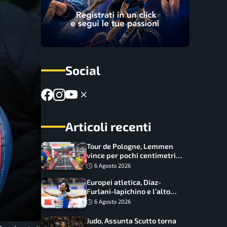
Social
Articoli recenti
Tour de Pologne, Lemmen
vince per pochi centimetri
su Scaroni: maxi-caduta e
6 Agosto 2026
tappa accorciata
Europei atletica, Diaz-
Furlani-Iapichino e l’alto
azzurro: l’Italia sogna nei
6 Agosto 2026
salti
Judo, Assunta Scutto torna