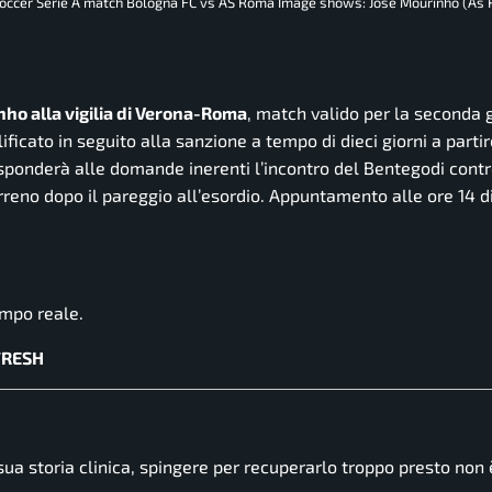
n soccer Serie A match Bologna FC vs AS Roma Image shows: Jose Mourinho (As 
nho alla vigilia di Verona-Roma
, match valido per la seconda 
icato in seguito alla sanzione a tempo di dieci giorni a partire
 risponderà alle domande inerenti l’incontro del Bentegodi contr
reno dopo il pareggio all’esordio. Appuntamento alle ore 14 d
empo reale.
FRESH
ua storia clinica, spingere per recuperarlo troppo presto non 