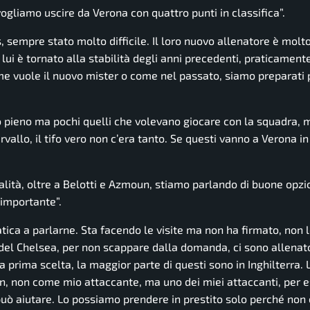
gliamo uscire da Verona con quattro punti in classifica”.
, sempre stato molto difficile. Il loro nuovo allenatore è molto
, lui è tornato alla stabilità degli anni precedenti, praticament
 vuole il nuovo mister o come nel passato, siamo preparati 
io pieno ma pochi quelli che volevano giocare con la squadra, 
rvallo, il tifo vero non c’era tanto. Se questi vanno a Verona i
alità, oltre a Belotti e Azmoun, stiamo parlando di buone opzio
 importante”.
tica a parlarne. Sta facendo le visite ma non ha firmato, non 
el Chelsea, per non scappare dalla domanda, ci sono allenato
la prima scelta, la maggior parte di questi sono in Inghilterra. 
un, non come mio attaccante, ma uno dei miei attaccanti, per 
 può aiutare. Lo possiamo prendere in prestito solo perché non