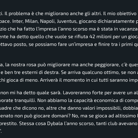
. Il problema è che migliorano anche gli altri. Il mio obiettiv
ce. Inter, Milan, Napoli, Juventus, giocano dichiaratamente per
zio che ha fatto l’impresa l’anno scorso ma è stata in vacanza
nte ha detto quello che vuole se rifiuta 42 milioni per un gioc
ttavo posto, se possiamo fare un’impresa e finire tra i primi q
a, la nostra rosa può migliorare ma anche peggiorare, c’è ques
e ben tre esterni di destra. Se arriva qualcuno ottimo, se non 
chi gioca di meno. Arriverà il momento in cui tutti saranno impo
 non mi ha detto quale sarà. Lavoreranno forte per avere un al
lavorate tranquilli. Non abbiamo la capacità economica di comp
uadre che dicono no, altre che danno valori impossibili, dobb
 Renato non può giocare domani? No, ma se gioca ad altissimo l
 prestito. Stessa cosa Dybala l’anno scorso, tanti club avevano
.