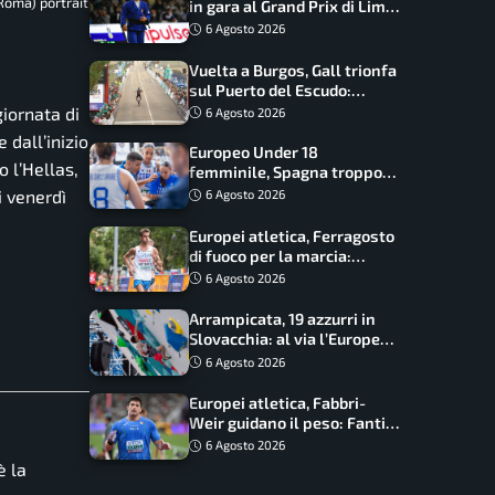
Roma) portrait
in gara al Grand Prix di Lima:
17 azzurri convocati
6 Agosto 2026
Vuelta a Burgos, Gall trionfa
sul Puerto del Escudo:
Ciccone secondo e nuova
giornata di
6 Agosto 2026
maglia di leader
 dall’inizio
Europeo Under 18
o l’Hellas,
femminile, Spagna troppo
forte: Italia battuta 95-41,
i venerdì
6 Agosto 2026
ora si gioca il Mondiale
Europei atletica, Ferragosto
di fuoco per la marcia:
Palmisano, Stano e
6 Agosto 2026
Fortunato guidano l’Italia
Arrampicata, 19 azzurri in
Slovacchia: al via l’Europe
Series Lead, tappa decisiva
6 Agosto 2026
per la Speed
Europei atletica, Fabbri-
Weir guidano il peso: Fantini
difende il titolo nel martello
6 Agosto 2026
è la