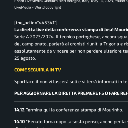
Photo LiveMedia/Gianluca Ricci Bologna, Italy, May 14, 2023, italia
LiveMedia - World Copyright
[the_ad id=”445341″]
La diretta live della conferenza stampa di José Mouri
Serie A 2023/2024. Il tecnico portoghese, ancora squalif
del campionato, parlerà ai cronisti riuniti a Trigoria e
assolutamente da vincere per non perdere ulteriore ter
25 agosto.
COME SEGUIRLA IN TV
Sportface.it
non vi lascerà soli e vi terrà informati in t
PER AGGIORNARE LA DIRETTA PREMERE F5 O FARE RE
14.12
Termina qui la conferenza stampa di Mourinho.
14.10
“Renato torna dopo la sosta penso, anche per la s