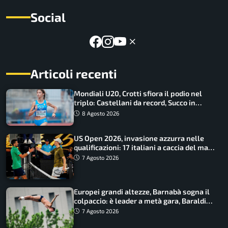
Social
Articoli recenti
Mondiali U20, Crotti sfiora il podio nel
triplo: Castellani da record, Succo in
finale
8 Agosto 2026
US Open 2026, invasione azzurra nelle
qualificazioni: 17 italiani a caccia del main
draw
7 Agosto 2026
Europei grandi altezze, Barnabà sogna il
colpaccio: è leader a metà gara, Baraldi
ancora in corsa
7 Agosto 2026