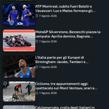
ATP Montreal, subito fuori Bolelli e
Vavassori: Luz e Matos fermano gli
azzurri
7 Agosto 2026
MotoGP Silverstone, Bezzecchi piazza la
zampata: Aprilia domina, Bagnaia
costretto al Q1
7 Agosto 2026
L’Italia parte per gli Europei di
Birmingham: Jacobs, Tamberi e
Battocletti guidano una spedizione
7 Agosto 2026
record
Ciclismo, tre appuntamenti oggi:
spettacolo sul Mont Ventoux, orari e
come vederli
7 Agosto 2026
Calciomercato, crollo degli italiani in