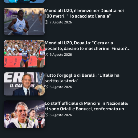
Mondiali U20, è bronzo per Doualla nei
100 metri: “Ho scacciato l’ansia”
7 Agosto 2026
Mondiali U20, Doualla: “C’era aria
pesante, davano le mascherine! Finale?
Non ho nulla da perdere”
6 Agosto 2026
Tutto l’orgoglio di Barelli: “L’Italia ha
scritto la storia”
6 Agosto 2026
Lo staff ufficiale di Mancini in Nazionale:
ci sono Oriali e Bonucci, confermato un
ritorno
6 Agosto 2026