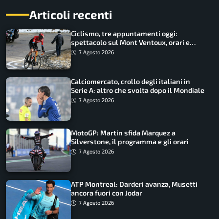
Articoli recenti
Ciclismo, tre appuntamenti oggi:
spettacolo sul Mont Ventoux, orari e
come vederli
7 Agosto 2026
Calciomercato, crollo degli italiani in
Serie A: altro che svolta dopo il Mondiale
7 Agosto 2026
MotoGP: Martin sfida Marquez a
Silverstone, il programma e gli orari
7 Agosto 2026
ATP Montreal: Darderi avanza, Musetti
ancora fuori con Jodar
7 Agosto 2026