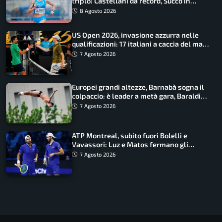
triplo: Castellani da record, Succo in
finale
8 Agosto 2026
US Open 2026, invasione azzurra nelle
qualificazioni: 17 italiani a caccia del main
draw
7 Agosto 2026
Europei grandi altezze, Barnabà sogna il
colpaccio: è leader a metà gara, Baraldi
ancora in corsa
7 Agosto 2026
ATP Montreal, subito fuori Bolelli e
Vavassori: Luz e Matos fermano gli
azzurri
7 Agosto 2026