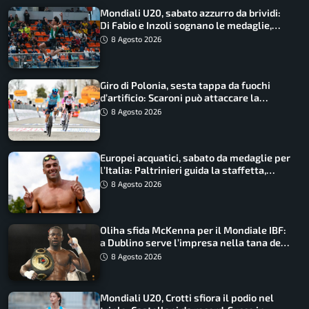
Mondiali U20, sabato azzurro da brividi:
Di Fabio e Inzoli sognano le medaglie,
Castellani e Succo in finale
8 Agosto 2026
Giro di Polonia, sesta tappa da fuochi
d’artificio: Scaroni può attaccare la
maglia di Lemmen
8 Agosto 2026
Europei acquatici, sabato da medaglie per
l’Italia: Paltrinieri guida la staffetta,
Barnabà sogna l’oro dalle grandi altezze
8 Agosto 2026
Oliha sfida McKenna per il Mondiale IBF:
a Dublino serve l’impresa nella tana del
lupo
8 Agosto 2026
Mondiali U20, Crotti sfiora il podio nel