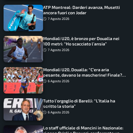
ATP Montreal: Darderi avanza, Musetti
ancora fuori con Jodar
7 Agosto 2026
Mondiali U20, è bronzo per Doualla nei
100 metri: “Ho scacciato l’ansia”
7 Agosto 2026
Mondiali U20, Doualla: “C’era aria
pesante, davano le mascherine! Finale?
Non ho nulla da perdere”
6 Agosto 2026
Tutto l’orgoglio di Barelli: “L’Italia ha
scritto la storia”
6 Agosto 2026
Lo staff ufficiale di Mancini in Nazionale: