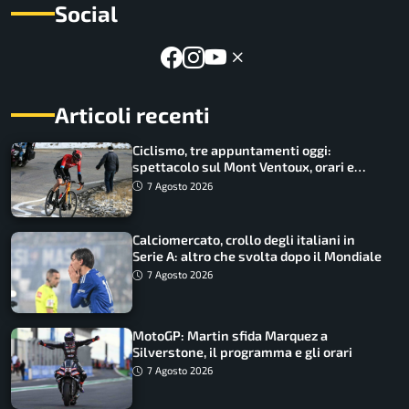
Social
Articoli recenti
Ciclismo, tre appuntamenti oggi:
spettacolo sul Mont Ventoux, orari e
come vederli
7 Agosto 2026
Calciomercato, crollo degli italiani in
Serie A: altro che svolta dopo il Mondiale
7 Agosto 2026
MotoGP: Martin sfida Marquez a
Silverstone, il programma e gli orari
7 Agosto 2026