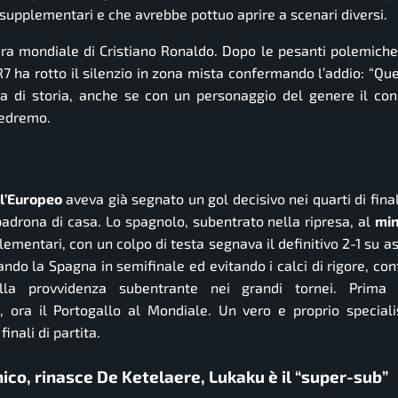
 supplementari e che avrebbe pottuo aprire a scenari diversi.
l’era mondiale di Cristiano Ronaldo. Dopo le pesanti polemich
CR7 ha rotto il silenzio in zona mista confermando l’addio:
“Que
a di storia, anche se con un personaggio del genere il con
Vedremo.
l’Europeo
aveva già segnato un gol decisivo nei quarti di fina
adrona di casa. Lo spagnolo, subentrato nella ripresa, al
min
ementari, con un colpo di testa segnava il definitivo 2-1 su as
ndo la Spagna in semifinale ed evitando i calci di rigore, c
lla provvidenza subentrante nei grandi tornei. Prima 
o, ora il Portogallo al Mondiale. Un vero e proprio speciali
finali di partita.
nico, rinasce De Ketelaere, Lukaku è il “super-sub”