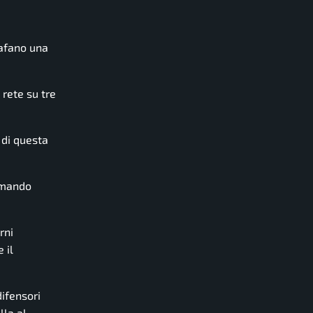
rafano una
 rete su tre
 di questa
ormando
rni
 il
difensori
lla al