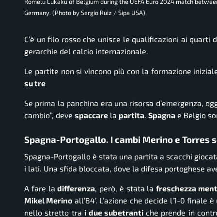
Romelu Lukaku of Belgium during the UEFA Euro 2024 match between F
Germany. (Photo by Sergio Ruiz / Sipa USA)
C’è un filo rosso che unisce le qualificazioni ai quarti 
gerarchie del calcio internazionale.
Le partite non si vincono più con la formazione inizi
su tre
Se prima la panchina era una risorsa d’emergenza, ogg
cambio”, deve
spaccare
la
partita
.
Spagna
e Belgio so
Spagna-Portogallo. I cambi Merino e Torres sc
Spagna-Portogallo è stata una partita a scacchi giocat
i lati. Una sfida bloccata, dove la difesa portoghese a
A fare la
differenza
, però, è stata la
freschezza menta
Mikel Merino
all’84’. L’azione che decide l’1-0 finale 
nello stretto tra
i due subetranti
che prende in contr