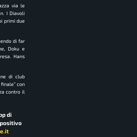
azza via le
. I Diavoli
oi primi due
iendo di far
yne, Doku e
presa. Hans
ne di club
 finale” con
a contro il
pp di
spositivo
e.it