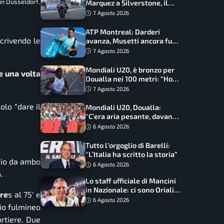
in Düsseldorf,
Marquez a Silverstone, il
programma e gli orari
7 Agosto 2026
ATP Montreal: Darderi
scrivendo le
avanza, Musetti ancora fuori
con Jodar
7 Agosto 2026
Mondiali U20, è bronzo per
e una volta
Doualla nei 100 metri: “Ho
scacciato l’ansia”
7 Agosto 2026
lo “dare il
Mondiali U20, Doualla:
“C’era aria pesante, davano
le mascherine! Finale? Non
6 Agosto 2026
ho nulla da perdere”
Tutto l’orgoglio di Barelli:
“L’Italia ha scritto la storia”
ggio da ambo
6 Agosto 2026
.
Lo staff ufficiale di Mancini
in Nazionale: ci sono Oriali e
re
s al 75′ e
Bonucci, confermato un
6 Agosto 2026
bio fulmineo
ritorno
rtiere. Due