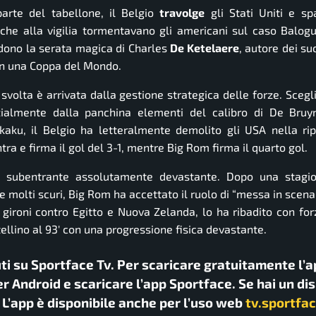
 parte del tabellone, il Belgio
travolge
gli Stati Uniti e sp
che alla vigilia tormentavano gli americani sul caso Balogun
odono la serata magica di Charles
De Ketelaere
, autore dei su
 in una Coppa del Mondo.
svolta è arrivata dalla gestione strategica delle forze. Scegl
izialmente dalla panchina elementi del calibro di De Bru
aku, il Belgio ha letteralmente demolito gli USA nella ri
ra e firma il gol del 3-1, mentre Big Rom firma il quarto gol.
un subentrante assolutamente devastante. Dopo una stagio
 e molti scuri, Big Rom ha accettato il ruolo di “messa in scena
gironi contro Egitto e Nuova Zelanda, lo ha ribadito con forz
tellino al 93′ con una progressione fisica devastante.
uti su Sportface Tv. Per scaricare gratuitamente l’a
r Android e scaricare l’app Sportface. Se hai un di
. L’app è disponibile anche per l’uso web
tv.sportfac