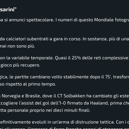
sarini”
gna si annunci spettacolare. I numeri di questo Mondiale fotog
da calciatori subentrati a gara in corso. In sostanza, più di una
rmai non sono più.
on la variabile temporale. Quasi il 25% delle reti complessive
 gioco più recupero.
gica, le partite cambiano volto stabilmente dopo il 75′, trasf
so rispetto al primo tempo.
 Norvegia e Brasile, dove il CT Solbakken ha cambiato gli este
cogliere l’assist del gol dell’1-0 firmato da Haaland, prima che
a personale proprio nei dieci minuti finali.
definitivamente evoluti in un’arma di distruzione tattica. Con i 
si allungano, l’ingresso di forze fresche capaci di strappare pa