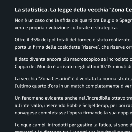
La statistica. La legge della vecchia “Zona Ce
Non è un caso che la sfida dei quarti tra Belgio e Spa
vera e propria rivoluzione culturale e strategica.
Oltre il 35% dei gol totali del torneo è stato realizzato 
porta la firma delle cosiddette “riserve”, che riserve o
Il dato diventa ancora più macroscopico se incrociato c
Coppa del Mondo è arrivato negli ultimi 10/15 minuti di
La vecchia “Zona Cesarini” è diventata la norma strate
l’ultimo quarto d’ora in un match completamente diver
Un fenomeno evidente anche nell’incredibile ottavo tra
all’intervallo, inserendo Bobb e Schjelderup, per poi rac
norvegese completasse l’opera firmando la sua doppiett
I cinque cambi, introdotti per gestire la fatica, si sono 
stremati e le distanze tra i reparti che inevitabilmente 