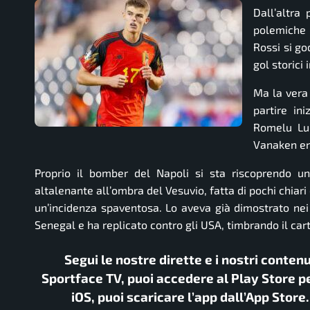
Dall’altra
polemiche 
Rossi si g
gol storici
Ma la vera 
partire in
Romelu Luk
Vanaken ent
Proprio il bomber del Napoli si sta riscoprendo 
altalenante all’ombra del Vesuvio, fatta di pochi chiari
un’incidenza spaventosa. Lo aveva già dimostrato nei 
Senegal e ha replicato contro gli USA, timbrando il car
Segui le nostre dirette e i nostri conten
Sportface TV, puoi accedere al Play Store pe
iOS, puoi scaricare l’app dall’App Store