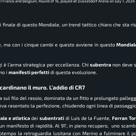
rance and Belgium, Round of 16, played at Dusseldorf Arena on July 1, 2024 
di finale di questo Mondiale, un trend tattico chiaro che sta ri
ale, ma con i cinque cambi e questo avviene in questo
Mondial
i è l’arma strategica per eccellenza. Chi
subentra
non deve so
no i
manifesti perfetti
di questa evoluzione.
ardinano il muro. L’addio di CR7
a sul filo del rasoio, dominata da un fitto e prolungato palle
veva rasentato la perfezione, chiudendo ogni linea di passaggio
le e atletica
dei
subentrati
di Luis de la Fuente,
Ferran Tor
è un manifesto di rapidità. Al 91′, in pieno recupero, uno scam
otempo la retroguardia lusitana con Merino a fulminare il po