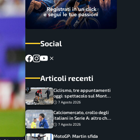
Social
Articoli recenti
Ciclismo, tre appuntamenti
oggi: spettacolo sul Mont
Ventoux, orari e come
7 Agosto 2026
vederli
Calciomercato, crollo degli
italiani in Serie A: altro che
svolta dopo il Mondiale
7 Agosto 2026
MotoGP: Martin sfida