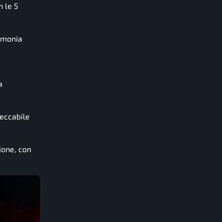
n le 5
rimonia
a
eccabile
ione, con