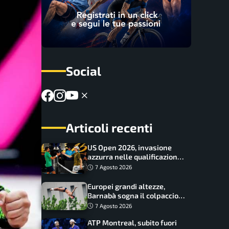
Social
Articoli recenti
US Open 2026, invasione
azzurra nelle qualificazioni:
17 italiani a caccia del main
7 Agosto 2026
draw
Europei grandi altezze,
Barnabà sogna il colpaccio:
è leader a metà gara, Baraldi
7 Agosto 2026
ancora in corsa
ATP Montreal, subito fuori