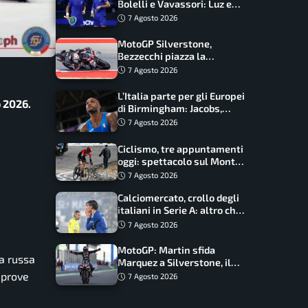
Bolelli e Vavassori: Luz e
Matos fermano gli azzurri
7 Agosto 2026
MotoGP Silverstone,
Bezzecchi piazza la
zampata: Aprilia domina,
7 Agosto 2026
Bagnaia costretto al Q1
L’Italia parte per gli Europei
o 2026.
di Birmingham: Jacobs,
Tamberi e Battocletti
7 Agosto 2026
guidano una spedizione
record
Ciclismo, tre appuntamenti
oggi: spettacolo sul Mont
Ventoux, orari e come
7 Agosto 2026
vederli
Calciomercato, crollo degli
italiani in Serie A: altro che
svolta dopo il Mondiale
7 Agosto 2026
MotoGP: Martin sfida
la russa
Marquez a Silverstone, il
programma e gli orari
e prove
7 Agosto 2026