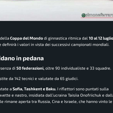
 della
Coppa del Mondo
di ginnastica ritmica dal
10 al 12 lugli
definirà i valori in vista dei successivi campionati mondiali.
fidano in pedana
esenza di
50 federazioni,
oltre 90 individualiste e 33 squadre.
tite da 142 tecnici e valutate da 65 giudici.
utate a
Sofia, Tashkent e Baku.
I riflettori sono puntati sulla
tte e nastro, insidiata dall’ucraina Taisiia Onofriichuk e dal
rale rimane aperta tra Russia, Cina e Israele, che hanno vinto l