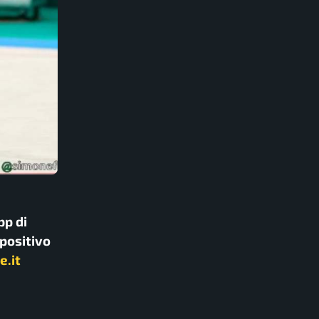
pp di
spositivo
e.it