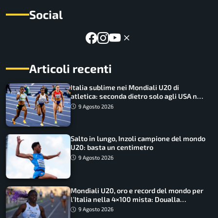
Social
Articoli recenti
Italia sublime nei Mondiali U20 di
atletica: seconda dietro solo agli USA nel
medagliere
9 Agosto 2026
Salto in lungo, Inzoli campione del mondo
U20: basta un centimetro
9 Agosto 2026
Mondiali U20, oro e record del mondo per
l’Italia nella 4×100 mista: Doualla
straordinaria
9 Agosto 2026