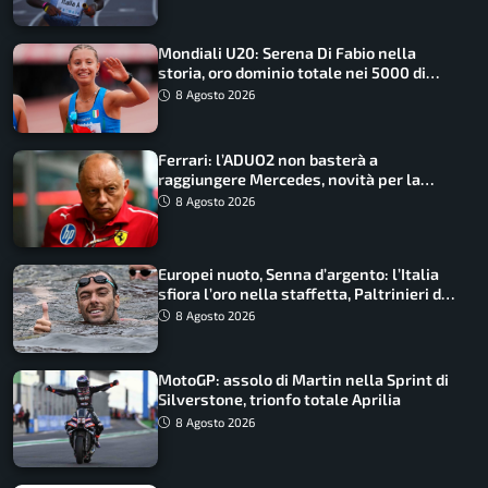
Mondiali U20: Serena Di Fabio nella
storia, oro dominio totale nei 5000 di
marcia
8 Agosto 2026
Ferrari: l’ADUO2 non basterà a
raggiungere Mercedes, novità per la
Macarena
8 Agosto 2026
Europei nuoto, Senna d’argento: l’Italia
sfiora l’oro nella staffetta, Paltrinieri da
urlo, il bilancio azzurro
8 Agosto 2026
MotoGP: assolo di Martin nella Sprint di
Silverstone, trionfo totale Aprilia
8 Agosto 2026