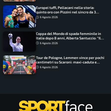
Europei tuffi, Pellacani nella storia:
quinto oro con Pizzini nel sincro da 3
metri
6 Agosto 2026
Coppa del Mondo di spada femminile in
Italia dopo 8 anni, Alberta Santuccio: “Il
lavoro dà sempre i suoi frutti”
6 Agosto 2026
Tour de Pologne, Lemmen vince per pochi
centimetri su Scaroni: maxi-caduta e
tappa accorciata
6 Agosto 2026