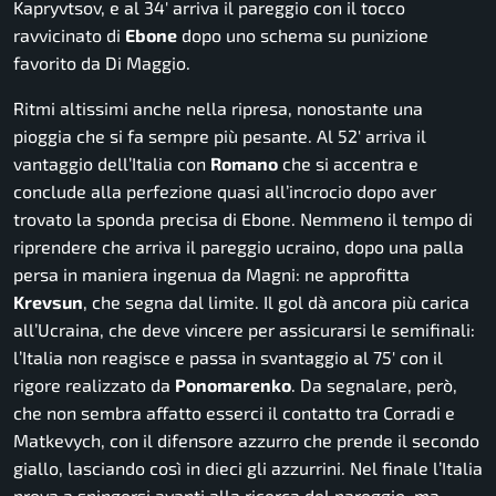
Kapryvtsov, e al 34′ arriva il pareggio con il tocco
ravvicinato di
Ebone
dopo uno schema su punizione
favorito da Di Maggio.
Ritmi altissimi anche nella ripresa, nonostante una
pioggia che si fa sempre più pesante. Al 52′ arriva il
vantaggio dell’Italia con
Romano
che si accentra e
conclude alla perfezione quasi all’incrocio dopo aver
trovato la sponda precisa di Ebone. Nemmeno il tempo di
riprendere che arriva il pareggio ucraino, dopo una palla
persa in maniera ingenua da Magni: ne approfitta
Krevsun
, che segna dal limite. Il gol dà ancora più carica
all’Ucraina, che deve vincere per assicurarsi le semifinali:
l’Italia non reagisce e passa in svantaggio al 75′ con il
rigore realizzato da
Ponomarenko
. Da segnalare, però,
che non sembra affatto esserci il contatto tra Corradi e
Matkevych, con il difensore azzurro che prende il secondo
giallo, lasciando così in dieci gli azzurrini. Nel finale l’Italia
prova a spingersi avanti alla ricerca del pareggio, ma