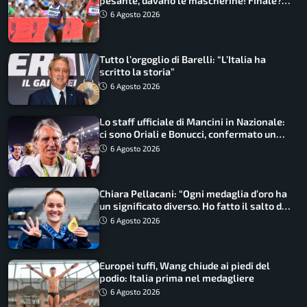
pesante, davano le mascherine! Finale?
Non ho nulla da perdere”
6 Agosto 2026
Tutto l’orgoglio di Barelli: “L’Italia ha
scritto la storia”
6 Agosto 2026
Lo staff ufficiale di Mancini in Nazionale:
ci sono Oriali e Bonucci, confermato un
ritorno
6 Agosto 2026
Chiara Pellacani: “Ogni medaglia d’oro ha
un significato diverso. Ho fatto il salto di
qualità”
6 Agosto 2026
Europei tuffi, Wang chiude ai piedi del
podio: Italia prima nel medagliere
6 Agosto 2026