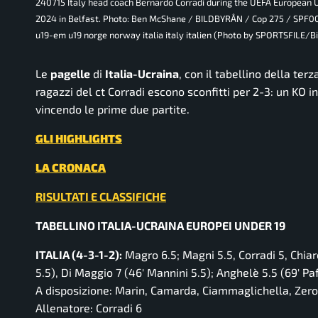
240715 Italy head coach Bernardo Corradi during the UEFA European 
2024 in Belfast. Photo: Ben McShane / BILDBYRÅN / Cop 275 / SPF002
u19-em u19 norge norway italia italy italien (Photo by SPORTSFILE/
Le
pagelle
di
Italia-Ucraina
, con il tabellino della ter
ragazzi del ct Corradi escono sconfitti per 2-3: un KO in
vincendo le prime due partite.
GLI HIGHLIGHTS
LA CRONACA
RISULTATI E CLASSIFICHE
TABELLINO ITALIA-UCRAINA EUROPEI UNDER 19
ITALIA (4-3-1-2):
Magro 6.5; Magni 5.5, Corradi 5, Chiar
5.5), Di Maggio 7 (46′ Mannini 5.5); Anghelè 5.5 (69′ Paf
A disposizione: Marin, Camarda, Ciammaglichella, Zero
Allenatore: Corradi 6