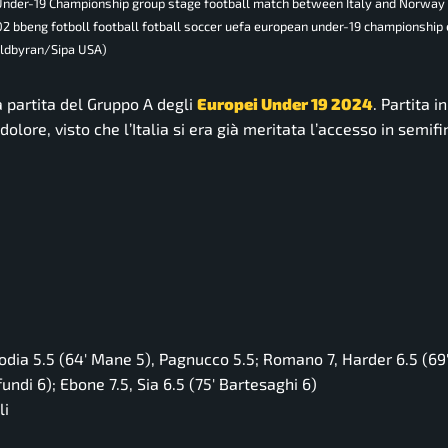
Under-19 Championship group stage football match between Italy and Norway o
 bbeng fotboll football fotball soccer uefa european under-19 championship 
Bildbyran/Sipa USA)
za partita del Gruppo A degli
Europei Under 19 2024
. Partita in
dolore, visto che l’Italia si era già meritata l’accesso in semifi
odia 5.5 (64′ Mane 5), Pagnucco 5.5; Romano 7, Harder 6.5 (69′
undi 6); Ebone 7.5, Sia 6.5 (75′ Bartesaghi 6)
li