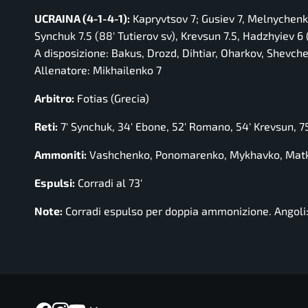
UCRAINA (4-1-4-1):
Kapryvtsov 7; Gusiev 7, Melnychenk
Synchuk 7.5 (88′ Tutierov sv), Krevsun 7.5, Hadzhyiev 
A disposizione: Bakus, Drozd, Dihtiar, Oharkov, Shevc
Allenatore: Mikhailenko 7
Arbitro:
Fotias (Grecia)
Reti:
7′ Synchuk, 34′ Ebone, 52′ Romano, 54′ Krevsun, 
Ammoniti:
Vashchenko, Ponomarenko, Mykhavko, Mat
Espulsi:
Corradi al 73′
Note:
Corradi espulso per doppia ammonizione. Angoli: 4