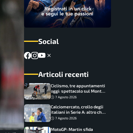
Social
Articoli recenti
Ciclismo, tre appuntamenti
oggi: spettacolo sul Mont
Ventoux, orari e come
7 Agosto 2026
vederli
Calciomercato, crollo degli
italiani in Serie A: altro che
svolta dopo il Mondiale
7 Agosto 2026
MotoGP: Martin sfida