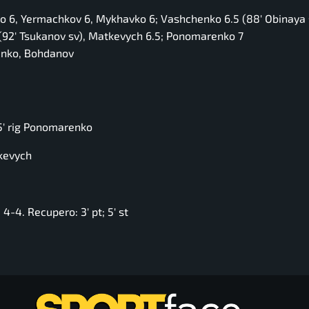
o 6, Yermachkov 6, Mykhavko 6; Vashchenko 6.5 (88′ Obinaya 
6 (92′ Tsukanov sv), Matkevych 6.5; Ponomarenko 7
henko, Bohdanov
75′ rig Ponomarenko
kevych
-4. Recupero: 3′ pt; 5′ st