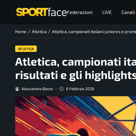
Federazioni
LIVE
Canali
/
/
Home
Atletica
Atletica, campionati italiani juniores e promes
ATLETICA
Atletica, campionati it
risultati e gli highlight
Alessandro Basta
-
8 Febbraio 2026