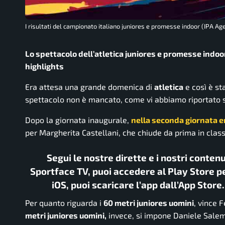
I risultati del campionato italiano juniores e promesse indoor (IPA Age
Lo spettacolo dell’atletica juniores e promesse indoor 
highlights
Era attesa una grande domenica di
atletica
e così è st
spettacolo non è mancato, come vi abbiamo riportato s
Dopo la giornata inaugurale,
nella seconda giornata er
per Margherita Castellani, che chiude da prima in classi
Segui le nostre dirette e i nostri conten
Sportface TV, puoi accedere al Play Store pe
iOS, puoi scaricare l’app dall’App Store
Per quanto riguarda i
60 metri juniores uomini
, vince 
metri juniores uomini,
invece, si impone Daniele Salem