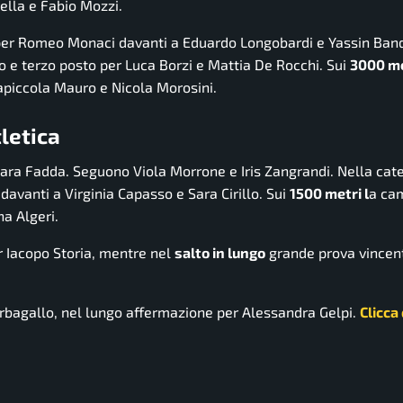
ella e Fabio Mozzi.
a per Romeo Monaci davanti a Eduardo Longobardi e Yassin Ban
 e terzo posto per Luca Borzi e Mattia De Rocchi. Sui
3000 me
apiccola Mauro e Nicola Morosini.
tletica
hiara Fadda. Seguono Viola Morrone e Iris Zangrandi. Nella cat
 davanti a Virginia Capasso e Sara Cirillo. Sui
1500 metri l
a ca
na Algeri.
 Iacopo Storia, mentre nel
salto in lungo
grande prova vincen
Barbagallo, nel lungo affermazione per Alessandra Gelpi.
Clicca