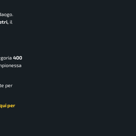
daogo.
tri,
il
egoria
400
mpionessa
te per
 qui per