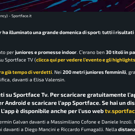
ncy) - Sportface.it
ha illuminato una grande domenica di sport: tutti i risultati 
ato per
juniores e promesse indoor
. C’erano ben
30 titoli in pa
u Sportface TV (
clicca qui per vedere l’evento e gli highlight
a già tempo di verdetti
. Nei
200 metri juniores femminili
, gr
fica, davanti a Elisa Valensin.
uti su Sportface Tv. Per scaricare gratuitamente l’a
r Android e scaricare l’app Sportface. Se hai un di
. L’app è disponibile anche per l’uso web
tv.sportfac
Fermin Galvan davanti a Massimiliano Cofone e Daniele Inzoli.
i davanti a Diego Mancini e Riccardo Fumagalli. Nella
distanz