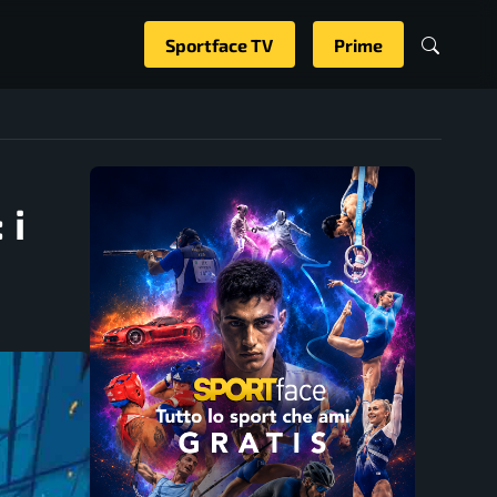
Sportface TV
Prime
 i