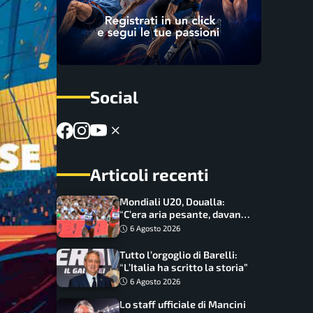
Social
Articoli recenti
Mondiali U20, Doualla:
“C’era aria pesante, davano
le mascherine! Finale? Non
6 Agosto 2026
ho nulla da perdere”
Tutto l’orgoglio di Barelli:
“L’Italia ha scritto la storia”
6 Agosto 2026
Lo staff ufficiale di Mancini