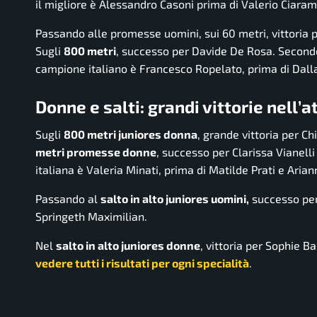
il migliore è Alessandro Casoni prima di Valerio Ciaram
Passando alle promesse uomini, sui 60 metri, vittori
Sugli
800 metri
, successo per Davide De Rosa. Secondo
campione italiano è Francesco Ropelato, prima di Dall
Donne e salti: grandi vittorie nell’a
Sugli
800 metri juniores donna
, grande vittoria per C
metri promesse donne
, successo per Clarissa Vianelli
italiana è Valeria Minati, prima di Matilde Prati e Arian
Passando al
salto in alto juniores uomini,
successo per
Springeth Maximilian.
Nel
salto in alto juniores donne
, vittoria per Sophie 
vedere tutti i risultati per ogni specialità
.