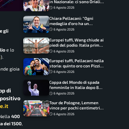
in Nazionale: ci sono Oriali e
Bonucci, confermato un
6 Agosto 2026
ritorno
Chiara Pellacani: “Ogni
medaglia d’oro ha un
significato diverso. Ho fatto
6 Agosto 2026
e gli
il salto di qualità”
Europei tuffi, Wang chiude ai
piedi del podio: Italia prima
lio
e lo
nel medagliere
6 Agosto 2026
s
).
Europei tuffi, Pellacani nella
storia: quinto oro con Pizzini
ande gioia
nel sincro da 3 metri
6 Agosto 2026
Coppa del Mondo di spada
femminile in Italia dopo 8
pp di
anni, Alberta Santuccio: “Il
6 Agosto 2026
spositivo
lavoro dà sempre i suoi
Tour de Pologne, Lemmen
frutti”
e.it
vince per pochi centimetri
su Scaroni: maxi-caduta e
6 Agosto 2026
 Nella
400
tappa accorciata
a dei 1500
,