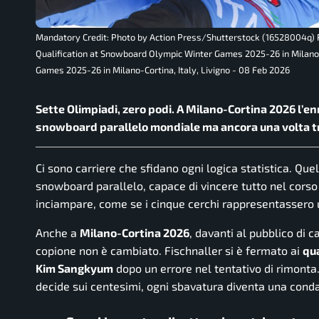
Mandatory Credit: Photo by Action Press/Shutterstock (16528004q) R
Qualification at Snowboard Olympic Winter Games 2025-26 in Milano-
Games 2025-26 in Milano-Cortina, Italy, Livigno - 08 Feb 2026
Sette Olimpiadi, zero podi. A Milano-Cortina 2026 l’e
snowboard parallelo mondiale ma ancora una volta tra
Ci sono carriere che sfidano ogni logica statistica. Que
snowboard parallelo, capace di vincere tutto nel corso d
inciampare, come se i cinque cerchi rappresentassero u
Anche a
Milano-Cortina 2026
, davanti al pubblico di c
copione non è cambiato. Fischnaller si è fermato ai
qua
Kim Sangkyum
dopo un errore nel tentativo di rimonta.
decide sui centesimi, ogni sbavatura diventa una cond