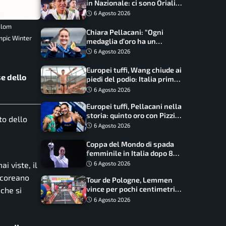
in Nazionale: ci sono Oriali e
Bonucci, confermato un
6 Agosto 2026
ritorno
alom
Chiara Pellacani: “Ogni
mpic Winter
medaglia d’oro ha un
significato diverso. Ho fatto
6 Agosto 2026
il salto di qualità”
Europei tuffi, Wang chiude ai
e dello
piedi del podio: Italia prima
nel medagliere
6 Agosto 2026
Europei tuffi, Pellacani nella
storia: quinto oro con Pizzini
to dello
nel sincro da 3 metri
6 Agosto 2026
Coppa del Mondo di spada
femminile in Italia dopo 8
anni, Alberta Santuccio: “Il
i viste, il
6 Agosto 2026
lavoro dà sempre i suoi
dcoreano
Tour de Pologne, Lemmen
frutti”
vince per pochi centimetri
 che si
su Scaroni: maxi-caduta e
6 Agosto 2026
tappa accorciata