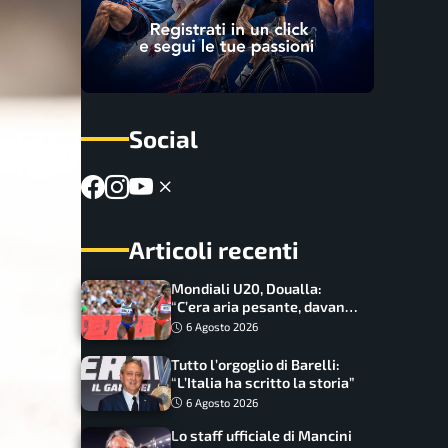
Social
Articoli recenti
Mondiali U20, Doualla:
“C’era aria pesante, davano
le mascherine! Finale? Non
6 Agosto 2026
ho nulla da perdere”
Tutto l’orgoglio di Barelli:
“L’Italia ha scritto la storia”
6 Agosto 2026
Lo staff ufficiale di Mancini