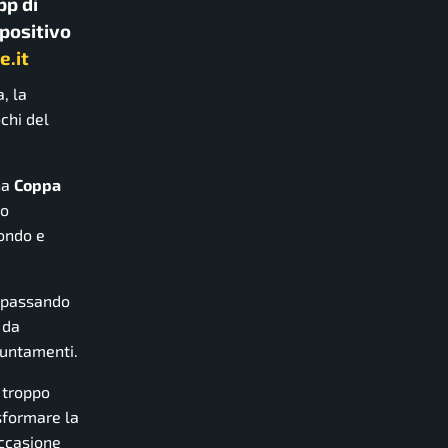
pp di
spositivo
e.it
, la
chi del
na
Coppa
lo
Mondo e
 passando
 da
ppuntamenti.
 troppo
asformare la
occasione