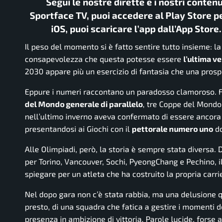
Segui le nostre dirette e i nostri conten
Sportface TV, puoi accedere al Play Store pe
iOS, puoi scaricare l’app dall’App Store
Il peso del momento si è fatto sentire tutto insieme: la
consapevolezza che questa potesse essere
l’ultima v
2030 appare più un esercizio di fantasia che una prosp
Eppure i numeri raccontano un paradosso clamoroso. 
del Mondo generale di parallelo
, tre Coppe del Mondo 
nell’ultimo inverno aveva confermato di essere ancora 
presentandosi ai Giochi con il
pettorale numero uno
do
Alle Olimpiadi, però, la storia è sempre stata diversa.
per Torino, Vancouver, Sochi, PyeongChang e Pechino, il
spiegare per un atleta che ha costruito la propria carri
Nel dopo gara non c’è stata rabbia, ma una delusione 
presto, di una squadra che fatica a gestire i momenti d
presenza in ambizione di vittoria. Parole lucide, forse 