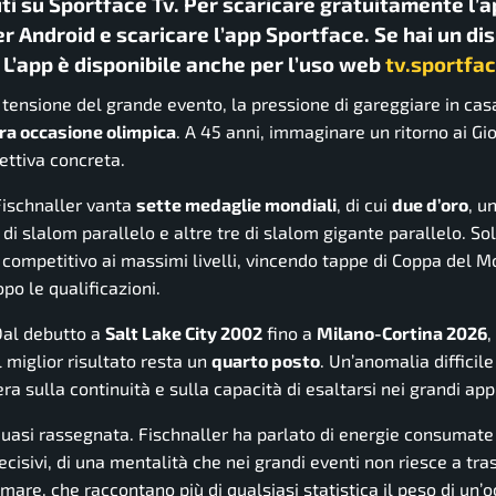
uti su Sportface Tv. Per scaricare gratuitamente l’a
r Android e scaricare l’app Sportface. Se hai un di
. L’app è disponibile anche per l’uso web
tv.sportfac
 tensione del grande evento, la pressione di gareggiare in casa
era occasione olimpica
. A 45 anni, immaginare un ritorno ai Gio
ettiva concreta.
Fischnaller vanta
sette medaglie mondiali
, di cui
due d’oro
, u
di slalom parallelo e altre tre di slalom gigante parallelo. So
competitivo ai massimi livelli, vincendo tappe di Coppa del 
po le qualificazioni.
 Dal debutto a
Salt Lake City 2002
fino a
Milano-Cortina 2026
,
 miglior risultato resta un
quarto posto
. Un’anomalia difficile
era sulla continuità e sulla capacità di esaltarsi nei grandi a
quasi rassegnata. Fischnaller ha parlato di energie consumate
ecisivi, di una mentalità che nei grandi eventi non riesce a tr
amare, che raccontano più di qualsiasi statistica il peso di un’