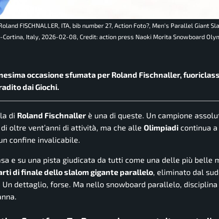
oland FISCHNALLER, ITA, bib number 27, Action Foto?, Men's Parallel Giant Sl
Cortina, Italy, 2026-02-08, Credit: action press Naoki Morita Snowboard Oly
nnesima occasione sfumata per Roland Fischnaller, fuoriclass
dito dai Giochi.
lla di
Roland Fischnaller
è una di queste. Un campione assolu
i oltre vent’anni di attività, ma che alle
Olimpiadi
continua a
n confine invalicabile.
asa e su una pista giudicata da tutti come una delle più belle ma
rti di finale dello slalom gigante parallelo
, eliminato dal su
 Un dettaglio, forse. Ma nello snowboard parallelo, disciplina
anna.