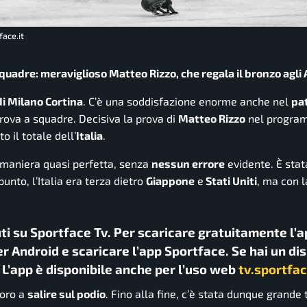
face.it
squadre: meraviglioso Matteo Rizzo, che regala il bronzo agli 
di Milano Cortina
. C’è una soddisfazione enorme anche nel
pa
rova a squadre. Decisiva la prova di
Matteo Rizzo
nel program
o il totale dell’
Italia
.
n maniera quasi perfetta, senza
nessun errore
evidente. È stat
punto, l’Italia era terza dietro
Giappone
e
Stati Uniti
, ma con 
uti su Sportface Tv. Per scaricare gratuitamente l’a
r Android e scaricare l’app Sportface. Se hai un di
. L’app è disponibile anche per l’uso web
tv.sportfac
loro a
salire sul podio
. Fino alla fine, c’è stata dunque grande 