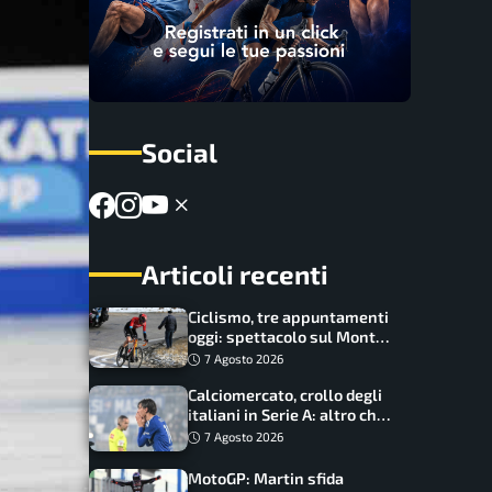
Social
Articoli recenti
Ciclismo, tre appuntamenti
oggi: spettacolo sul Mont
Ventoux, orari e come
7 Agosto 2026
vederli
Calciomercato, crollo degli
italiani in Serie A: altro che
svolta dopo il Mondiale
7 Agosto 2026
MotoGP: Martin sfida