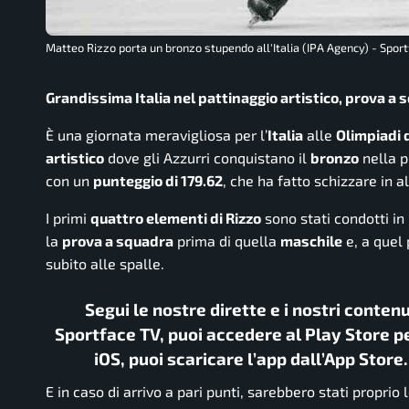
Matteo Rizzo porta un bronzo stupendo all'Italia (IPA Agency) - Sport
Grandissima Italia nel pattinaggio artistico, prova a 
È una giornata meravigliosa per l’
Italia
alle
Olimpiadi 
artistico
dove gli Azzurri conquistano il
bronzo
nella p
con un
punteggio di 179.62
, che ha fatto schizzare in alt
I primi
quattro elementi di Rizzo
sono stati condotti i
la
prova a squadra
prima di quella
maschile
e, a quel 
subito alle spalle.
Segui le nostre dirette e i nostri conten
Sportface TV, puoi accedere al Play Store pe
iOS, puoi scaricare l’app dall’App Store
E in caso di arrivo a pari punti, sarebbero stati proprio 