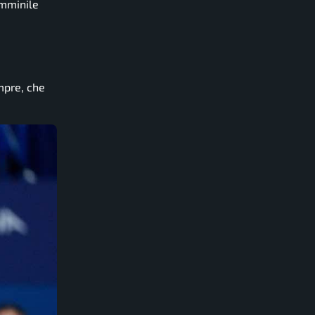
emminile
empre, che