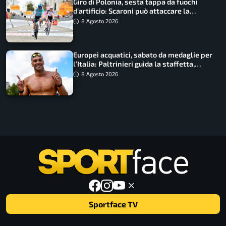
Giro di Polonia, sesta tappa da fuochi
d’artificio: Scaroni può attaccare la
maglia di Lemmen
8 Agosto 2026
Europei acquatici, sabato da medaglie per
l’Italia: Paltrinieri guida la staffetta,
Barnabà sogna l’oro dalle grandi altezze
8 Agosto 2026
Sportface TV