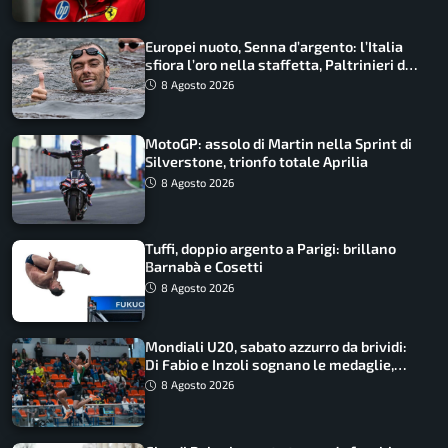
Europei nuoto, Senna d’argento: l’Italia
sfiora l’oro nella staffetta, Paltrinieri da
urlo, il bilancio azzurro
8 Agosto 2026
MotoGP: assolo di Martin nella Sprint di
Silverstone, trionfo totale Aprilia
8 Agosto 2026
Tuffi, doppio argento a Parigi: brillano
Barnabà e Cosetti
8 Agosto 2026
Mondiali U20, sabato azzurro da brividi:
Di Fabio e Inzoli sognano le medaglie,
Castellani e Succo in finale
8 Agosto 2026