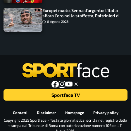
Europei nuoto, Senna d’argento: l’Italia
sfiora l’oro nella staffetta, Paltrinieri da
urlo, il bilancio azzurro
8 Agosto 2026
Sportface TV
Contatti
Disclaimer
Homepage
Privacy policy
Copyright 2025 Sportface - Testata giornalistica iscritta nel registro della
stampa dal Tribunale di Roma con autorizzazione numero 106 dell’11
luglio 2016.