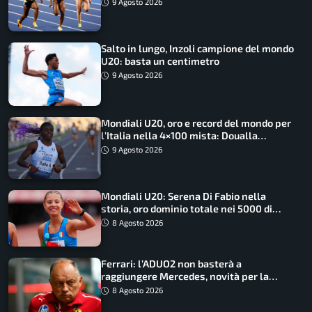
medagliere
9 Agosto 2026
Salto in lungo, Inzoli campione del mondo
U20: basta un centimetro
9 Agosto 2026
Mondiali U20, oro e record del mondo per
l’Italia nella 4×100 mista: Doualla
straordinaria
9 Agosto 2026
Mondiali U20: Serena Di Fabio nella
storia, oro dominio totale nei 5000 di
marcia
8 Agosto 2026
Ferrari: l’ADUO2 non basterà a
raggiungere Mercedes, novità per la
Macarena
8 Agosto 2026