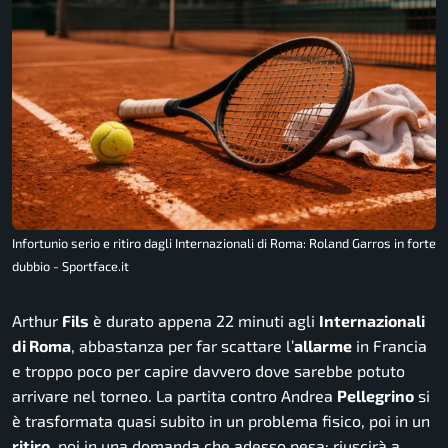
Infortunio serio e ritiro dagli Internazionali di Roma: Roland Garros in forte
dubbio - Sportface.it
Arthur
Fils
è durato appena 22 minuti agli
Internazionali
di Roma
, abbastanza per far scattare l’
allarme
in Francia
e troppo poco per capire davvero dove sarebbe potuto
arrivare nel torneo. La partita contro Andrea
Pellegrino
si
è trasformata quasi subito in un problema fisico, poi in un
ritiro
, poi in una domanda che adesso pesa: riuscirà a