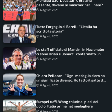
Mondiali U20, Doualla: “C’era aria
pesante, davano le mascherine! Finale?
Non ho nulla da perdere”
6 Agosto 2026
Tutto l’orgoglio di Barelli: “L’Italia ha
scritto la storia”
6 Agosto 2026
Lo staff ufficiale di Mancini in Nazionale:
ci sono Oriali e Bonucci, confermato un
ritorno
6 Agosto 2026
Chiara Pellacani: “Ogni medaglia d’oro ha
un significato diverso. Ho fatto il salto di
qualità”
6 Agosto 2026
Europei tuffi, Wang chiude ai piedi del
podio: Italia prima nel medagliere
6 Agosto 2026