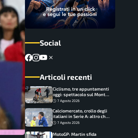
Social
Articoli recenti
Ciclismo, tre appuntamenti
oggi: spettacolo sul Mont
Ventoux, orari e come
7 Agosto 2026
vederli
Calciomercato, crollo degli
italiani in Serie A: altro che
svolta dopo il Mondiale
7 Agosto 2026
MotoGP: Martin sfida