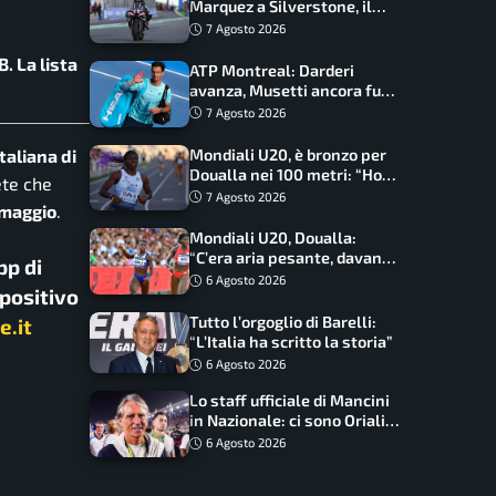
Marquez a Silverstone, il
programma e gli orari
7 Agosto 2026
B. La lista
ATP Montreal: Darderi
avanza, Musetti ancora fuori
con Jodar
7 Agosto 2026
Mondiali U20, è bronzo per
taliana di
Doualla nei 100 metri: “Ho
ete che
scacciato l’ansia”
7 Agosto 2026
 maggio
.
Mondiali U20, Doualla:
“C’era aria pesante, davano
pp di
le mascherine! Finale? Non
6 Agosto 2026
spositivo
ho nulla da perdere”
Tutto l’orgoglio di Barelli:
e.it
“L’Italia ha scritto la storia”
6 Agosto 2026
Lo staff ufficiale di Mancini
in Nazionale: ci sono Oriali e
Bonucci, confermato un
6 Agosto 2026
ritorno