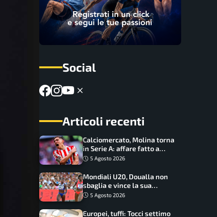
Social
Articoli recenti
Calciomercato, Molina torna
in Serie A: affare fatto a
cifre sorprendenti
5 Agosto 2026
Mondiali U20, Doualla non
sbaglia e vince la sua
batteria sui 100 metri:
5 Agosto 2026
quando si disputano le finali
Europei, tuffi: Tocci settimo