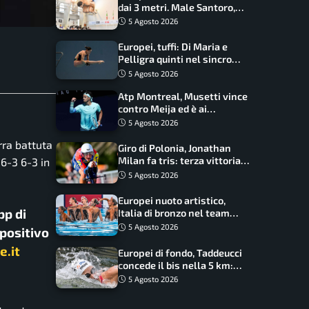
dai 3 metri. Male Santoro,
Wesemann si prende l’oro
5 Agosto 2026
Europei, tuffi: Di Maria e
Pelligra quinti nel sincro
misto. Oro all’Ucraina
5 Agosto 2026
Atp Montreal, Musetti vince
contro Meija ed è ai
sedicesimi
5 Agosto 2026
rra battuta
Giro di Polonia, Jonathan
Milan fa tris: terza vittoria
 6-3 6-3 in
consecutiva e primato
5 Agosto 2026
rafforzato
Europei nuoto artistico,
pp di
Italia di bronzo nel team
acrobatic: terzo podio
5 Agosto 2026
spositivo
consecutivo
e.it
Europei di fondo, Taddeucci
concede il bis nella 5 km:
oro azzurro, Pozzobon
5 Agosto 2026
bronzo