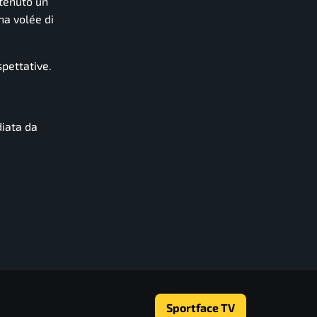
ntenuto un
na volée di
spettative.
diata da
Sportface TV