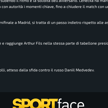
, subendo il ritmo e la solidità dell’avversario. Lehecka ha ma
do con autorità i momenti chiave, fino a chiudere il match con u
ifinale a Madrid, si tratta di un passo indietro rispetto alle a
 e raggiunge Arthur Fils nella stessa parte di tabellone presi
lli
, atteso dalla sfida contro il russo
Daniil Medvedev
.