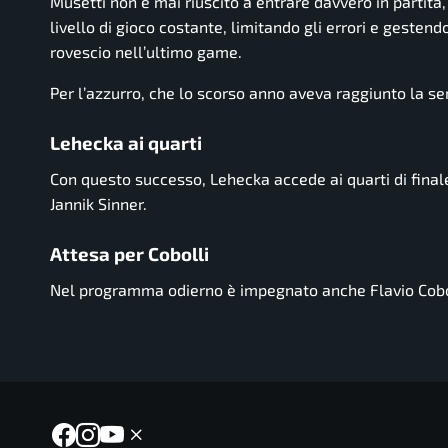
Musetti non è mai riuscito a entrare davvero in partita
livello di gioco costante, limitando gli errori e gesten
rovescio nell’ultimo game.
Per l’azzurro, che lo scorso anno aveva raggiunto la sem
Lehecka ai quarti
Con questo successo, Lehecka accede ai quarti di finale
Jannik Sinner
.
Attesa per Cobolli
Nel programma odierno è impegnato anche
Flavio Cobo