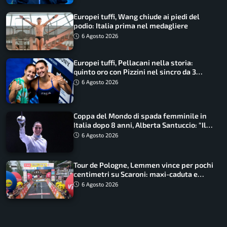
Europei tuffi, Wang chiude ai piedi del
podio: Italia prima nel medagliere
6 Agosto 2026
Europei tuffi, Pellacani nella storia:
quinto oro con Pizzini nel sincro da 3
metri
6 Agosto 2026
Coppa del Mondo di spada femminile in
Italia dopo 8 anni, Alberta Santuccio: “Il
lavoro dà sempre i suoi frutti”
6 Agosto 2026
Tour de Pologne, Lemmen vince per pochi
centimetri su Scaroni: maxi-caduta e
tappa accorciata
6 Agosto 2026