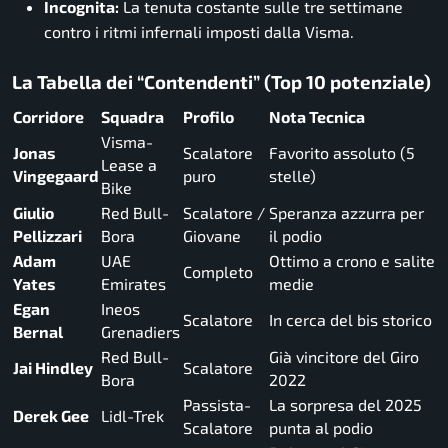
Incognita:
La tenuta costante sulle tre settimane
contro i ritmi infernali imposti dalla Visma.
La Tabella dei “Contendenti” (Top 10 potenziale)
Corridore
Squadra
Profilo
Nota Tecnica
Visma-
Jonas
Scalatore
Favorito assoluto (5
Lease a
Vingegaard
puro
stelle)
Bike
Giulio
Red Bull-
Scalatore /
Speranza azzurra per
Pellizzari
Bora
Giovane
il podio
Adam
UAE
Ottimo a crono e salite
Completo
Yates
Emirates
medie
Egan
Ineos
Scalatore
In cerca del bis storico
Bernal
Grenadiers
Red Bull-
Già vincitore del Giro
Jai Hindley
Scalatore
Bora
2022
Passista-
La sorpresa del 2025
Derek Gee
Lidl-Trek
Scalatore
punta al podio