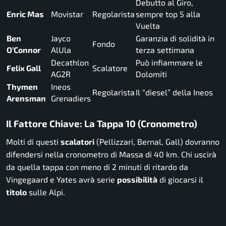
Debutto al Giro,
Enric Mas
Movistar
Regolarista
sempre top 5 alla
Vuelta
Ben
Jayco
Garanzia di solidità in
Fondo
O’Connor
AlUla
terza settimana
Decathlon
Può infiammare le
Felix Gall
Scalatore
AG2R
Dolomiti
Thymen
Ineos
Regolarista
Il “diesel” della Ineos
Arensman
Grenadiers
Il Fattore Chiave: La Tappa 10 (Cronometro)
Molti di questi
scalatori
(Pellizzari, Bernal, Gall) dovranno
difendersi nella cronometro di Massa di 40 km. Chi uscirà
da quella tappa con meno di 2 minuti di ritardo da
Vingegaard e Yates avrà serie
possibilità
di giocarsi il
titolo
sulle Alpi.