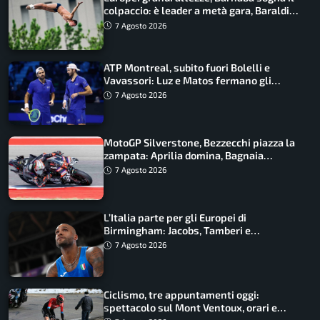
colpaccio: è leader a metà gara, Baraldi
ancora in corsa
7 Agosto 2026
ATP Montreal, subito fuori Bolelli e
Vavassori: Luz e Matos fermano gli
azzurri
7 Agosto 2026
MotoGP Silverstone, Bezzecchi piazza la
zampata: Aprilia domina, Bagnaia
costretto al Q1
7 Agosto 2026
L’Italia parte per gli Europei di
Birmingham: Jacobs, Tamberi e
Battocletti guidano una spedizione
7 Agosto 2026
record
Ciclismo, tre appuntamenti oggi:
spettacolo sul Mont Ventoux, orari e