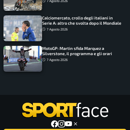
come vederli
7 Agosto 2026
Calciomercato, crollo degli italiani in
Serie A: altro che svolta dopo il Mondiale
7 Agosto 2026
MotoGP: Martin sfida Marquez a
Silverstone, il programma e gli orari
7 Agosto 2026