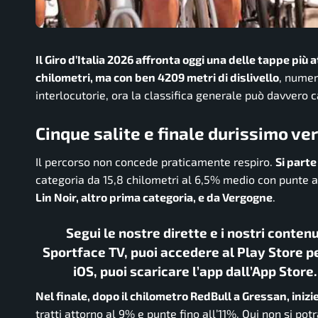
Il Giro d’Italia 2026 affronta oggi una delle tappe più
chilometri, ma con ben 4209 metri di dislivello
, numer
interlocutorie, ora la classifica generale può davvero 
Cinque salite e finale durissimo ver
Il percorso non concede praticamente respiro.
Si parte
categoria da 15,8 chilometri al 6,5% medio con punte 
Lin Noir, altro prima categoria, e da Vergogne
.
Segui le nostre dirette e i nostri conten
Sportface TV, puoi accedere al Play Store pe
iOS, puoi scaricare l’app dall’App Store
Nel finale, dopo il chilometro RedBull a Gressan, inizie
tratti attorno al 9% e punte fino all’11%. Qui non si pot