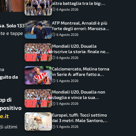
altra battaglia tra le big:
Longo Borghini sogna il
6 Agosto 2026
colpo
ATP Montreal, Arnaldi è più
sa. Solo 133
forte degli errori: Marozsan
ate e tappe
piegato dopo oltre due ore
6 Agosto 2026
Mondiali U20, Doualla
riscrive la storia: finale nei
100 metri dopo trent’anni
6 Agosto 2026
ima
Calciomercato, Molina torna
in Serie A: affare fatto a
guito da
cifre sorprendenti
5 Agosto 2026
Mondiali U20, Doualla non
sbaglia e vince la sua
pp di
batteria sui 100 metri:
5 Agosto 2026
spositivo
quando si disputano le finali
e.it
Europei, tuffi: Tocci settimo
dai 3 metri. Male Santoro,
Wesemann si prende l’oro
li ultimi
5 Agosto 2026