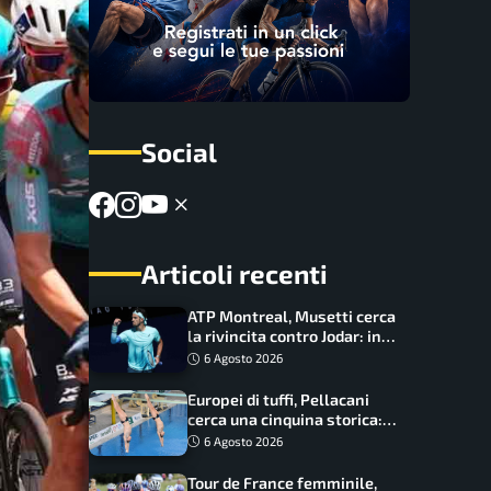
Social
Articoli recenti
ATP Montreal, Musetti cerca
la rivincita contro Jodar: in
palio gli ottavi
6 Agosto 2026
Europei di tuffi, Pellacani
cerca una cinquina storica:
Conte e Wang sfidano la
6 Agosto 2026
piattaforma
Tour de France femminile,