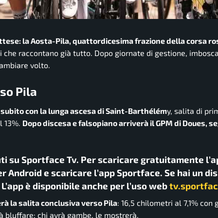
 attese: la Aosta-Pila, quattordicesima frazione della corsa ro
i che raccontano già tutto. Dopo giornate di gestione, imbosc
cambiare volto.
so Pila
 subito con la lunga ascesa di Saint-Barthélém
y, salita di pr
al 13%.
Dopo discesa e falsopiano arriverà il GPM di Doues, se
uti su Sportface Tv. Per scaricare gratuitamente l’a
r Android e scaricare l’app Sportface. Se hai un di
. L’app è disponibile anche per l’uso web
tv.sportfac
rà la salita conclusiva verso Pila
: 16,5 chilometri al 7,1% con g
rà bluffare: chi avrà gambe, le mostrerà.