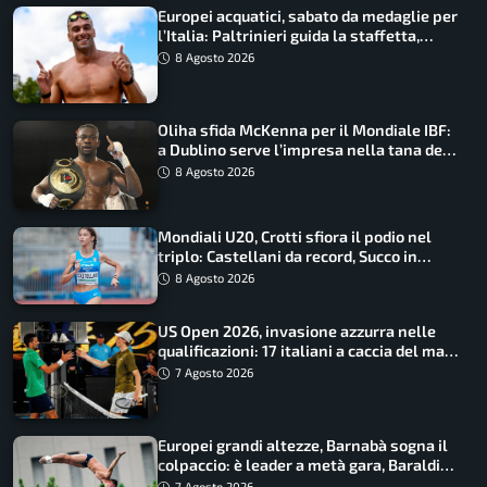
Europei acquatici, sabato da medaglie per
l’Italia: Paltrinieri guida la staffetta,
Barnabà sogna l’oro dalle grandi altezze
8 Agosto 2026
Oliha sfida McKenna per il Mondiale IBF:
a Dublino serve l’impresa nella tana del
lupo
8 Agosto 2026
Mondiali U20, Crotti sfiora il podio nel
triplo: Castellani da record, Succo in
finale
8 Agosto 2026
US Open 2026, invasione azzurra nelle
qualificazioni: 17 italiani a caccia del main
draw
7 Agosto 2026
Europei grandi altezze, Barnabà sogna il
colpaccio: è leader a metà gara, Baraldi
ancora in corsa
7 Agosto 2026