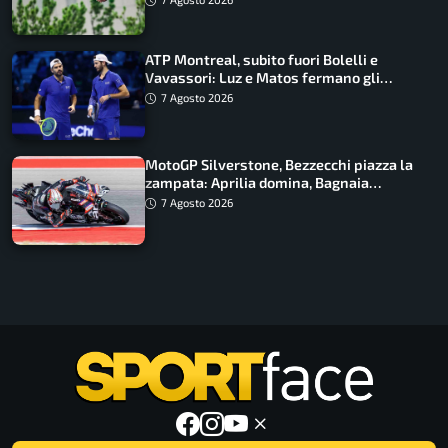
ATP Montreal, subito fuori Bolelli e
Vavassori: Luz e Matos fermano gli
azzurri
7 Agosto 2026
MotoGP Silverstone, Bezzecchi piazza la
zampata: Aprilia domina, Bagnaia
costretto al Q1
7 Agosto 2026