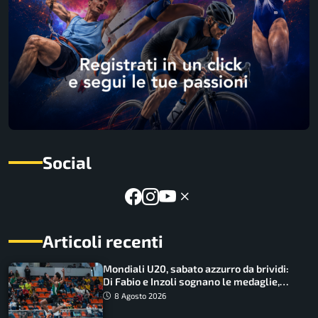
Social
Articoli recenti
Mondiali U20, sabato azzurro da brividi:
Di Fabio e Inzoli sognano le medaglie,
Castellani e Succo in finale
8 Agosto 2026