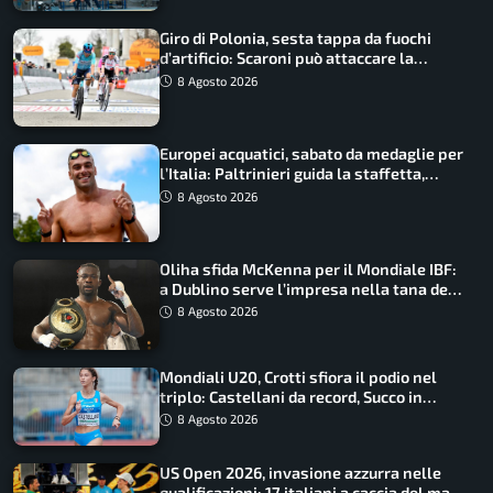
Giro di Polonia, sesta tappa da fuochi
d’artificio: Scaroni può attaccare la
maglia di Lemmen
8 Agosto 2026
Europei acquatici, sabato da medaglie per
l’Italia: Paltrinieri guida la staffetta,
Barnabà sogna l’oro dalle grandi altezze
8 Agosto 2026
Oliha sfida McKenna per il Mondiale IBF:
a Dublino serve l’impresa nella tana del
lupo
8 Agosto 2026
Mondiali U20, Crotti sfiora il podio nel
triplo: Castellani da record, Succo in
finale
8 Agosto 2026
US Open 2026, invasione azzurra nelle
qualificazioni: 17 italiani a caccia del main