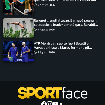
draw
7 Agosto 2026
Europei grandi altezze, Barnabà sogna il
colpaccio: è leader a metà gara, Baraldi
ancora in corsa
7 Agosto 2026
ATP Montreal, subito fuori Bolelli e
Vavassori: Luz e Matos fermano gli
azzurri
7 Agosto 2026