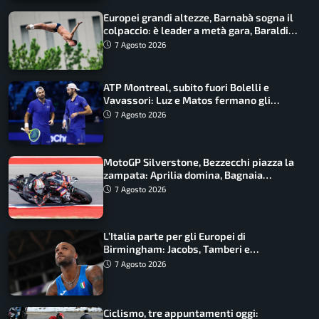
Europei grandi altezze, Barnabà sogna il
colpaccio: è leader a metà gara, Baraldi
ancora in corsa
7 Agosto 2026
ATP Montreal, subito fuori Bolelli e
Vavassori: Luz e Matos fermano gli
azzurri
7 Agosto 2026
MotoGP Silverstone, Bezzecchi piazza la
zampata: Aprilia domina, Bagnaia
costretto al Q1
7 Agosto 2026
L’Italia parte per gli Europei di
Birmingham: Jacobs, Tamberi e
Battocletti guidano una spedizione
7 Agosto 2026
record
Ciclismo, tre appuntamenti oggi: