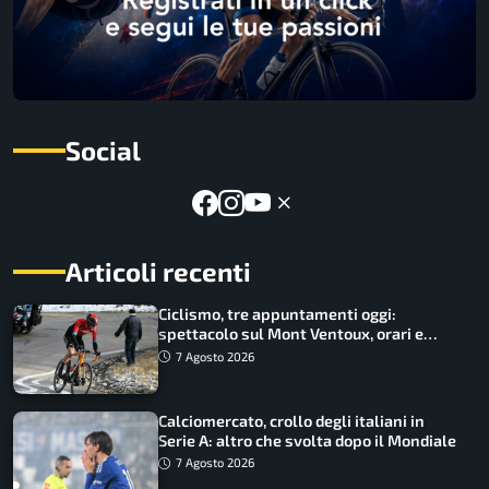
Social
Articoli recenti
Ciclismo, tre appuntamenti oggi:
spettacolo sul Mont Ventoux, orari e
come vederli
7 Agosto 2026
Calciomercato, crollo degli italiani in
Serie A: altro che svolta dopo il Mondiale
7 Agosto 2026