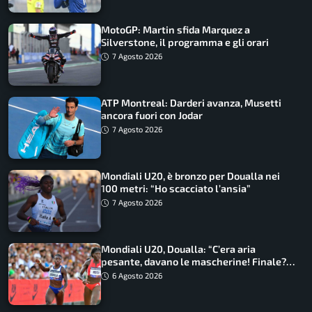
MotoGP: Martin sfida Marquez a
Silverstone, il programma e gli orari
7 Agosto 2026
ATP Montreal: Darderi avanza, Musetti
ancora fuori con Jodar
7 Agosto 2026
Mondiali U20, è bronzo per Doualla nei
100 metri: “Ho scacciato l’ansia”
7 Agosto 2026
Mondiali U20, Doualla: “C’era aria
pesante, davano le mascherine! Finale?
Non ho nulla da perdere”
6 Agosto 2026