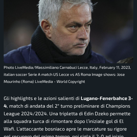
Photo LiveMedia/Massimiliano Carnabuci Lecce, Italy, February 11, 2023,
italian soccer Serie A match US Lecce vs AS Roma Image shows: Jose
Mourinho (Roma) LiveMedia - World Copyright
Gli highlights e le azioni salienti di
Lugano-Fenerbahce 3-
4
, match di andata del 2° turno preliminare di Champions
League 2024/2024. Una tripletta di Edin Dzeko permette
alla squadra turca di rimontare dopo l’iniziale gol di El
Wafi. L’attaccante bosniaco apre le marcature su rigore
nel recupero del primo tempo, poi sigla il 2-0 ad inizio