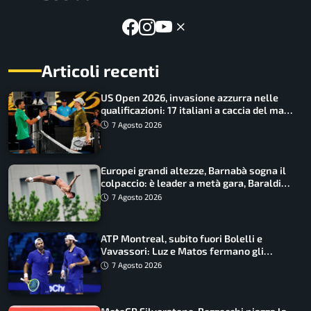
Articoli recenti
US Open 2026, invasione azzurra nelle
qualificazioni: 17 italiani a caccia del main
draw
7 Agosto 2026
Europei grandi altezze, Barnabà sogna il
colpaccio: è leader a metà gara, Baraldi
ancora in corsa
7 Agosto 2026
ATP Montreal, subito fuori Bolelli e
Vavassori: Luz e Matos fermano gli
azzurri
7 Agosto 2026