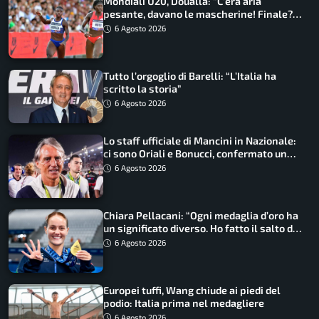
Mondiali U20, Doualla: “C’era aria
pesante, davano le mascherine! Finale?
Non ho nulla da perdere”
6 Agosto 2026
Tutto l’orgoglio di Barelli: “L’Italia ha
scritto la storia”
6 Agosto 2026
Lo staff ufficiale di Mancini in Nazionale:
ci sono Oriali e Bonucci, confermato un
ritorno
6 Agosto 2026
Chiara Pellacani: “Ogni medaglia d’oro ha
un significato diverso. Ho fatto il salto di
qualità”
6 Agosto 2026
Europei tuffi, Wang chiude ai piedi del
podio: Italia prima nel medagliere
6 Agosto 2026