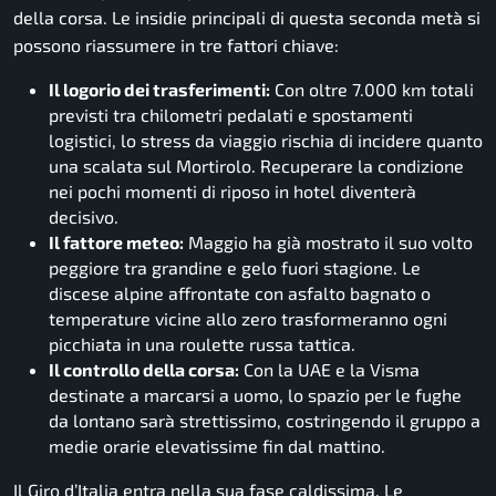
della corsa. Le insidie principali di questa seconda metà si
possono riassumere in tre fattori chiave:
Il logorio dei trasferimenti:
Con oltre 7.000 km totali
previsti tra chilometri pedalati e spostamenti
logistici, lo stress da viaggio rischia di incidere quanto
una scalata sul Mortirolo. Recuperare la condizione
nei pochi momenti di riposo in hotel diventerà
decisivo.
Il fattore meteo:
Maggio ha già mostrato il suo volto
peggiore tra grandine e gelo fuori stagione. Le
discese alpine affrontate con asfalto bagnato o
temperature vicine allo zero trasformeranno ogni
picchiata in una roulette russa tattica.
Il controllo della corsa:
Con la UAE e la Visma
destinate a marcarsi a uomo, lo spazio per le fughe
da lontano sarà strettissimo, costringendo il gruppo a
medie orarie elevatissime fin dal mattino.
Il Giro d’Italia entra nella sua fase caldissima. Le