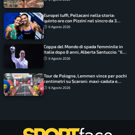
Europei tuffi, Pellacani nella storia:
quinto oro con Pizzini nel sincro da 3
metri
6 Agosto 2026
Coppa del Mondo di spada femminile in
Italia dopo 8 anni, Alberta Santuccio: “Il
lavoro dà sempre i suoi frutti”
6 Agosto 2026
Tour de Pologne, Lemmen vince per pochi
centimetri su Scaroni: maxi-caduta e
tappa accorciata
6 Agosto 2026