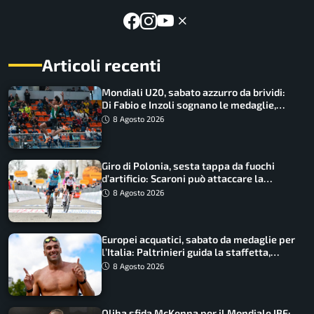
Articoli recenti
Mondiali U20, sabato azzurro da brividi:
Di Fabio e Inzoli sognano le medaglie,
Castellani e Succo in finale
8 Agosto 2026
Giro di Polonia, sesta tappa da fuochi
d’artificio: Scaroni può attaccare la
maglia di Lemmen
8 Agosto 2026
Europei acquatici, sabato da medaglie per
l’Italia: Paltrinieri guida la staffetta,
Barnabà sogna l’oro dalle grandi altezze
8 Agosto 2026
Oliha sfida McKenna per il Mondiale IBF: