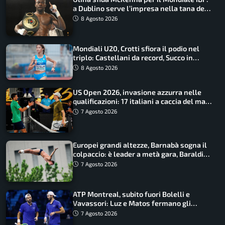
a Dublino serve l’impresa nella tana del
lupo
8 Agosto 2026
Mondiali U20, Crotti sfiora il podio nel
triplo: Castellani da record, Succo in
finale
8 Agosto 2026
US Open 2026, invasione azzurra nelle
qualificazioni: 17 italiani a caccia del main
draw
7 Agosto 2026
Europei grandi altezze, Barnabà sogna il
colpaccio: è leader a metà gara, Baraldi
ancora in corsa
7 Agosto 2026
ATP Montreal, subito fuori Bolelli e
Vavassori: Luz e Matos fermano gli
azzurri
7 Agosto 2026