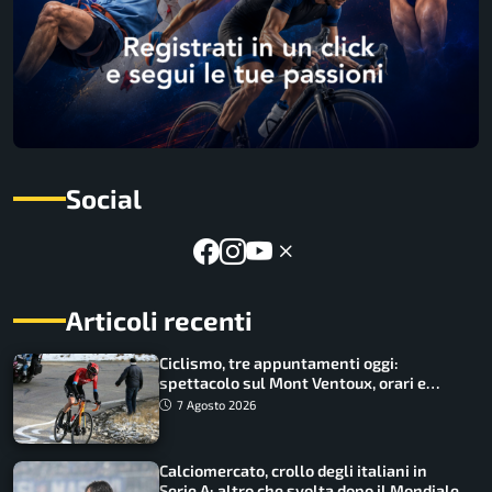
Social
Articoli recenti
Ciclismo, tre appuntamenti oggi:
spettacolo sul Mont Ventoux, orari e
come vederli
7 Agosto 2026
Calciomercato, crollo degli italiani in
Serie A: altro che svolta dopo il Mondiale