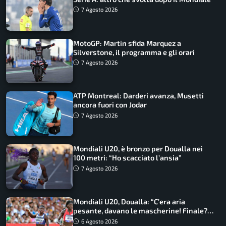
7 Agosto 2026
MotoGP: Martin sfida Marquez a
Silverstone, il programma e gli orari
7 Agosto 2026
ATP Montreal: Darderi avanza, Musetti
ancora fuori con Jodar
7 Agosto 2026
Mondiali U20, è bronzo per Doualla nei
100 metri: “Ho scacciato l’ansia”
7 Agosto 2026
Mondiali U20, Doualla: “C’era aria
pesante, davano le mascherine! Finale?
Non ho nulla da perdere”
6 Agosto 2026