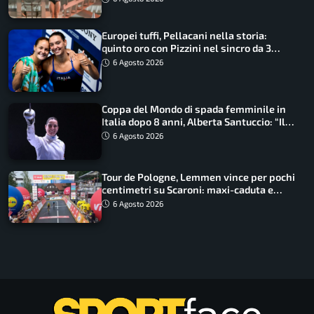
Europei tuffi, Pellacani nella storia:
quinto oro con Pizzini nel sincro da 3
metri
6 Agosto 2026
Coppa del Mondo di spada femminile in
Italia dopo 8 anni, Alberta Santuccio: “Il
lavoro dà sempre i suoi frutti”
6 Agosto 2026
Tour de Pologne, Lemmen vince per pochi
centimetri su Scaroni: maxi-caduta e
tappa accorciata
6 Agosto 2026