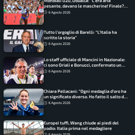
Mondiali U20, Doualla: “C’era aria
pesante, davano le mascherine! Finale?
Non ho nulla da perdere”
6 Agosto 2026
Tutto l’orgoglio di Barelli: “L’Italia ha
scritto la storia”
6 Agosto 2026
Lo staff ufficiale di Mancini in Nazionale:
ci sono Oriali e Bonucci, confermato un
ritorno
6 Agosto 2026
Chiara Pellacani: “Ogni medaglia d’oro ha
un significato diverso. Ho fatto il salto di
qualità”
6 Agosto 2026
Europei tuffi, Wang chiude ai piedi del
podio: Italia prima nel medagliere
6 Agosto 2026