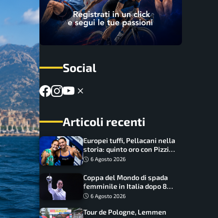
Social
Articoli recenti
Europei tuffi, Pellacani nella
storia: quinto oro con Pizzini
nel sincro da 3 metri
6 Agosto 2026
Coppa del Mondo di spada
femminile in Italia dopo 8
anni, Alberta Santuccio: “Il
6 Agosto 2026
lavoro dà sempre i suoi
Tour de Pologne, Lemmen
frutti”