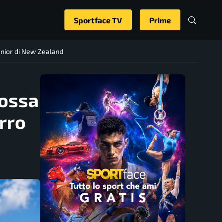
Sportface TV
Prime
enior di New Zealand
Rossa
rro