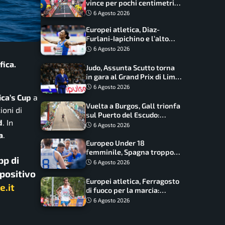
vince per pochi centimetri
su Scaroni: maxi-caduta e
6 Agosto 2026
tappa accorciata
Europei atletica, Diaz-
Furlani-Iapichino e l’alto
azzurro: l’Italia sogna nei
6 Agosto 2026
salti
fica.
Judo, Assunta Scutto torna
in gara al Grand Prix di Lima:
17 azzurri convocati
6 Agosto 2026
ica’s Cup
a
Vuelta a Burgos, Gall trionfa
ioni di
sul Puerto del Escudo:
d
. In
Ciccone secondo e nuova
6 Agosto 2026
maglia di leader
a
.
Europeo Under 18
femminile, Spagna troppo
pp di
forte: Italia battuta 95-41,
6 Agosto 2026
ora si gioca il Mondiale
spositivo
Europei atletica, Ferragosto
e.it
di fuoco per la marcia:
Palmisano, Stano e
6 Agosto 2026
Fortunato guidano l’Italia