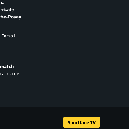
ha
arrivato
che-Posay
Terzo il
match
 caccia del
Sportface TV