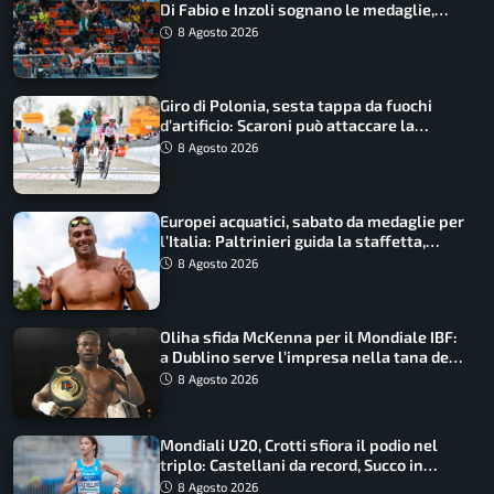
Di Fabio e Inzoli sognano le medaglie,
Castellani e Succo in finale
8 Agosto 2026
Giro di Polonia, sesta tappa da fuochi
d’artificio: Scaroni può attaccare la
maglia di Lemmen
8 Agosto 2026
Europei acquatici, sabato da medaglie per
l’Italia: Paltrinieri guida la staffetta,
Barnabà sogna l’oro dalle grandi altezze
8 Agosto 2026
Oliha sfida McKenna per il Mondiale IBF:
a Dublino serve l’impresa nella tana del
lupo
8 Agosto 2026
Mondiali U20, Crotti sfiora il podio nel
triplo: Castellani da record, Succo in
finale
8 Agosto 2026