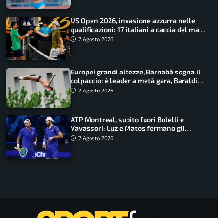
US Open 2026, invasione azzurra nelle
qualificazioni: 17 italiani a caccia del main
draw
7 Agosto 2026
Europei grandi altezze, Barnabà sogna il
colpaccio: è leader a metà gara, Baraldi
ancora in corsa
7 Agosto 2026
ATP Montreal, subito fuori Bolelli e
Vavassori: Luz e Matos fermano gli
azzurri
7 Agosto 2026