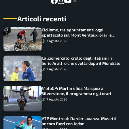
Articoli recenti
Ciclismo, tre appuntamenti oggi:
spettacolo sul Mont Ventoux, orari e
come vederli
7 Agosto 2026
Calciomercato, crollo degli italiani in
Serie A: altro che svolta dopo il Mondiale
7 Agosto 2026
MotoGP: Martin sfida Marquez a
Silverstone, il programma e gli orari
7 Agosto 2026
ATP Montreal: Darderi avanza, Musetti
ancora fuori con Jodar