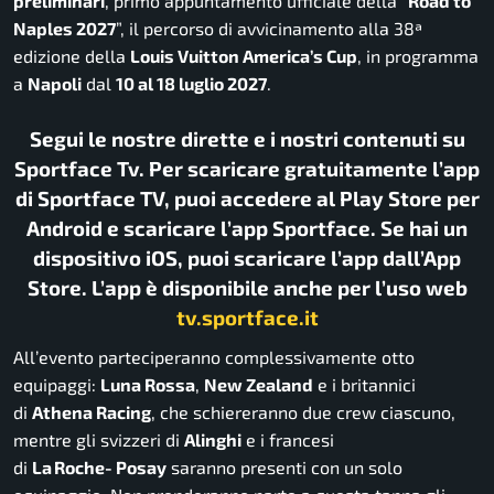
preliminari
, primo appuntamento ufficiale della “
Road to
Naples 2027
”, il percorso di avvicinamento alla 38ª
edizione della
Louis Vuitton America’s Cup
, in programma
a
Napoli
dal
10 al 18 luglio 2027
.
Segui le nostre dirette e i nostri contenuti su
Sportface Tv. Per scaricare gratuitamente l’app
di Sportface TV, puoi accedere al Play Store per
Android e scaricare l’app Sportface. Se hai un
dispositivo iOS, puoi scaricare l’app dall’App
Store. L’app è disponibile anche per l’uso web
tv.sportface.it
All’evento parteciperanno complessivamente otto
equipaggi:
Luna Rossa
,
New Zealand
e i britannici
di
Athena Racing
, che schiereranno due crew ciascuno,
mentre gli svizzeri di
Alinghi
e i francesi
di
La
Roche‑Posay
saranno presenti con un solo