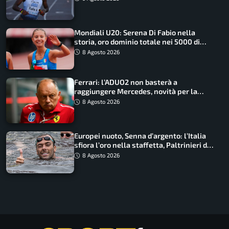
Mondiali U20: Serena Di Fabio nella
storia, oro dominio totale nei 5000 di
marcia
8 Agosto 2026
Ferrari: l’ADUO2 non basterà a
raggiungere Mercedes, novità per la
Macarena
8 Agosto 2026
Europei nuoto, Senna d’argento: l’Italia
sfiora l’oro nella staffetta, Paltrinieri da
urlo, il bilancio azzurro
8 Agosto 2026