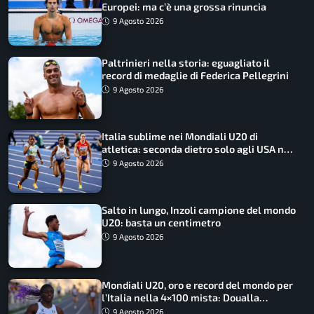
Europei: ma c’è una grossa rinuncia
9 Agosto 2026
Paltrinieri nella storia: eguagliato il
record di medaglie di Federica Pellegrini
9 Agosto 2026
Italia sublime nei Mondiali U20 di
atletica: seconda dietro solo agli USA nel
medagliere
9 Agosto 2026
Salto in lungo, Inzoli campione del mondo
U20: basta un centimetro
9 Agosto 2026
Mondiali U20, oro e record del mondo per
l’Italia nella 4×100 mista: Doualla
straordinaria
9 Agosto 2026