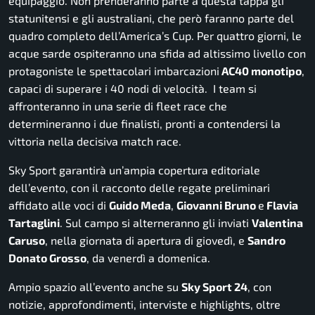
equipaggio. Non prenderanno parte a questa tappa gli
statunitensi e gli australiani, che però faranno parte del
quadro completo dell’America’s Cup. Per quattro giorni, le
acque sarde ospiteranno una sfida ad altissimo livello con
protagoniste le spettacolari imbarcazioni
AC40 monotipo
,
capaci di superare i 40 nodi di velocità. I team si
affronteranno in una serie di fleet race che
determineranno i due finalisti, pronti a contendersi la
vittoria nella decisiva match race.
Sky Sport garantirà un’ampia copertura editoriale
dell’evento, con il racconto delle regate preliminari
affidato alle voci di
Guido Meda
,
Giovanni Bruno
e
Flavia
Tartaglini
. Sul campo si alterneranno gli inviati
Valentina
Caruso
, nella giornata di apertura di giovedì, e
Sandro
Donato Grosso
, da venerdì a domenica.
Ampio spazio all’evento anche su
Sky Sport 24
, con
notizie, approfondimenti, interviste e highlights, oltre