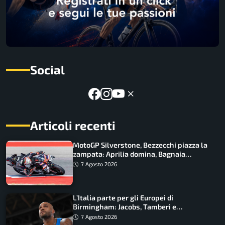
Social
Articoli recenti
MotoGP Silverstone, Bezzecchi piazza la
zampata: Aprilia domina, Bagnaia
costretto al Q1
7 Agosto 2026
L’Italia parte per gli Europei di
Birmingham: Jacobs, Tamberi e
Battocletti guidano una spedizione
7 Agosto 2026
record