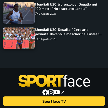
Mondiali U20, è bronzo per Doualla nei
100 metri: “Ho scacciato l’ansia”
7 Agosto 2026
Mondiali U20, Doualla: “C’era aria
pesante, davano le mascherine! Finale?
Non ho nulla da perdere”
6 Agosto 2026
Sportface TV