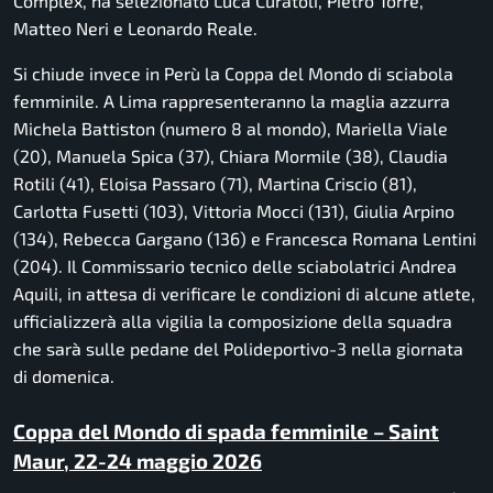
Complex, ha selezionato Luca Curatoli, Pietro Torre,
Matteo Neri e Leonardo Reale.
Si chiude invece in Perù la Coppa del Mondo di sciabola
femminile. A Lima rappresenteranno la maglia azzurra
Michela Battiston (numero 8 al mondo), Mariella Viale
(20), Manuela Spica (37), Chiara Mormile (38), Claudia
Rotili (41), Eloisa Passaro (71), Martina Criscio (81),
Carlotta Fusetti (103), Vittoria Mocci (131), Giulia Arpino
(134), Rebecca Gargano (136) e Francesca Romana Lentini
(204). Il Commissario tecnico delle sciabolatrici Andrea
Aquili, in attesa di verificare le condizioni di alcune atlete,
ufficializzerà alla vigilia la composizione della squadra
che sarà sulle pedane del Polideportivo-3 nella giornata
di domenica.
Coppa del Mondo di spada femminile – Saint
Maur, 22-24 maggio 2026