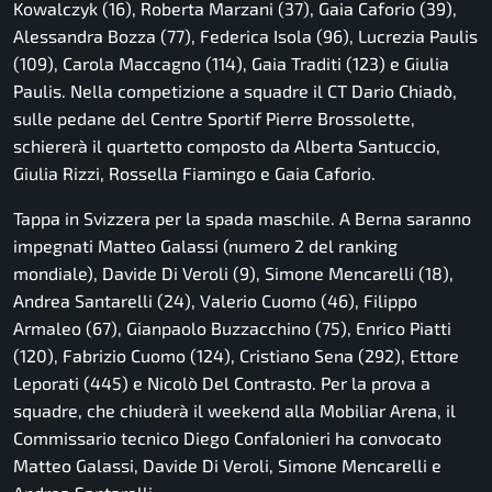
Kowalczyk (16), Roberta Marzani (37), Gaia Caforio (39),
Alessandra Bozza (77), Federica Isola (96), Lucrezia Paulis
(109), Carola Maccagno (114), Gaia Traditi (123) e Giulia
Paulis. Nella competizione a squadre il CT Dario Chiadò,
sulle pedane del Centre Sportif Pierre Brossolette,
schiererà il quartetto composto da Alberta Santuccio,
Giulia Rizzi, Rossella Fiamingo e Gaia Caforio.
Tappa in Svizzera per la spada maschile. A Berna saranno
impegnati Matteo Galassi (numero 2 del ranking
mondiale), Davide Di Veroli (9), Simone Mencarelli (18),
Andrea Santarelli (24), Valerio Cuomo (46), Filippo
Armaleo (67), Gianpaolo Buzzacchino (75), Enrico Piatti
(120), Fabrizio Cuomo (124), Cristiano Sena (292), Ettore
Leporati (445) e Nicolò Del Contrasto. Per la prova a
squadre, che chiuderà il weekend alla Mobiliar Arena, il
Commissario tecnico Diego Confalonieri ha convocato
Matteo Galassi, Davide Di Veroli, Simone Mencarelli e