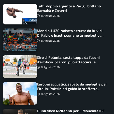
Tuffi, doppio argento a Parigi: brillano
Barnabà e Cosetti
8 Agosto 2026
Mondiali U20, sabato azzurro da brividi:
Di Fabio e Inzoli sognano le medaglie,
Castellani e Succo in finale
8 Agosto 2026
Giro di Polonia, sesta tappa da fuochi
d’artificio: Scaroni può attaccare la
maglia di Lemmen
8 Agosto 2026
Europei acquatici, sabato da medaglie per
l’Italia: Paltrinieri guida la staffetta,
Barnabà sogna l’oro dalle grandi altezze
8 Agosto 2026
Oliha sfida McKenna per il Mondiale IBF: