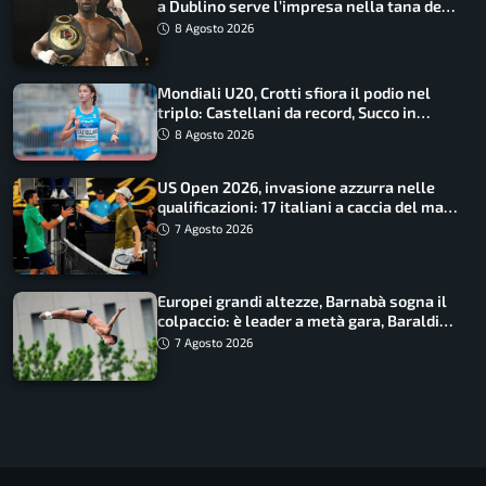
a Dublino serve l’impresa nella tana del
lupo
8 Agosto 2026
Mondiali U20, Crotti sfiora il podio nel
triplo: Castellani da record, Succo in
finale
8 Agosto 2026
US Open 2026, invasione azzurra nelle
qualificazioni: 17 italiani a caccia del main
draw
7 Agosto 2026
Europei grandi altezze, Barnabà sogna il
colpaccio: è leader a metà gara, Baraldi
ancora in corsa
7 Agosto 2026