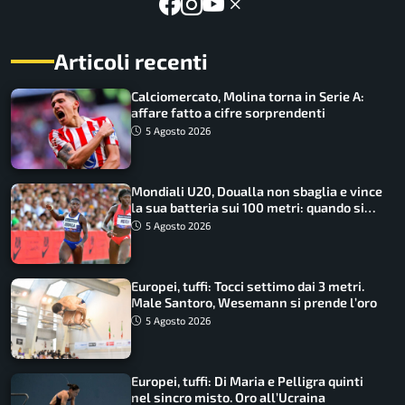
Articoli recenti
Calciomercato, Molina torna in Serie A:
affare fatto a cifre sorprendenti
5 Agosto 2026
Mondiali U20, Doualla non sbaglia e vince
la sua batteria sui 100 metri: quando si
disputano le finali
5 Agosto 2026
Europei, tuffi: Tocci settimo dai 3 metri.
Male Santoro, Wesemann si prende l’oro
5 Agosto 2026
Europei, tuffi: Di Maria e Pelligra quinti
nel sincro misto. Oro all’Ucraina