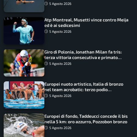
5 Agosto 2026
Atp Montreal, Musetti vince contro Meija
ed è ai sedicesimi
5 Agosto 2026
Giro di Polonia, Jonathan Milan fa tris:
terza vittoria consecutiva e primato
rafforzato
5 Agosto 2026
Europei nuoto artistico, Italia di bronzo
nel team acrobatic: terzo podio
consecutivo
5 Agosto 2026
Europei di fondo, Taddeucci concede il bis
nella 5 km: oro azzurro, Pozzobon bronzo
5 Agosto 2026