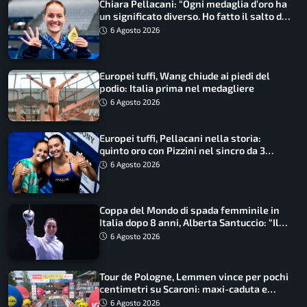
Chiara Pellacani: “Ogni medaglia d’oro ha
un significato diverso. Ho fatto il salto di
qualità”
6 Agosto 2026
Europei tuffi, Wang chiude ai piedi del
podio: Italia prima nel medagliere
6 Agosto 2026
Europei tuffi, Pellacani nella storia:
quinto oro con Pizzini nel sincro da 3
metri
6 Agosto 2026
Coppa del Mondo di spada femminile in
Italia dopo 8 anni, Alberta Santuccio: “Il
lavoro dà sempre i suoi frutti”
6 Agosto 2026
Tour de Pologne, Lemmen vince per pochi
centimetri su Scaroni: maxi-caduta e
tappa accorciata
6 Agosto 2026