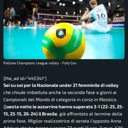
Pallone Champions League volley - Foto Cev
[the_ad id=”445341″]
Sei su sei per la Nazionale under 21 femminile di volley
che chiude imbattuta anche la seconda fase a giorni ai
Campionati del Mondo di categoria in corso in Messico.
Q
uesta notte le azzurrine hanno superato 3-1 (22-25, 25-
15, 25-15, 26-24) il Brasile
, già affrontato al termine della
prima fase.
Miglior realizzatrice di serata l’opposto Anna
Adelusi che ha messo a segno 23 punti (1 ace, 3 muri, 53%