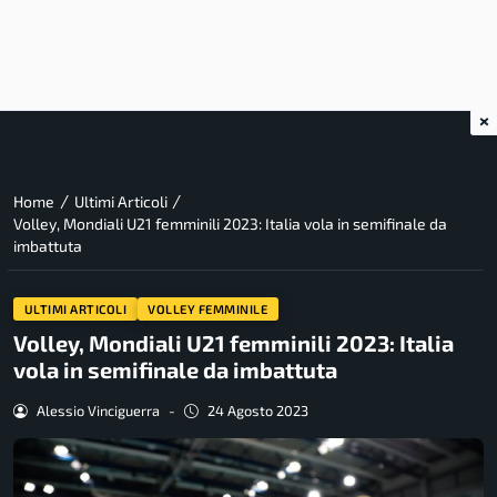
×
/
/
Home
Ultimi Articoli
Volley, Mondiali U21 femminili 2023: Italia vola in semifinale da
imbattuta
ULTIMI ARTICOLI
VOLLEY FEMMINILE
Volley, Mondiali U21 femminili 2023: Italia
vola in semifinale da imbattuta
Alessio Vinciguerra
-
24 Agosto 2023