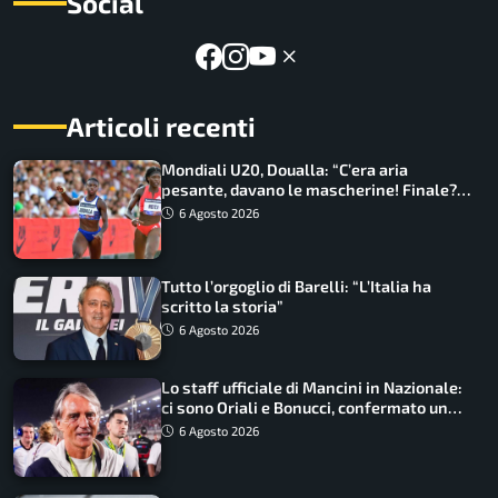
Social
Articoli recenti
Mondiali U20, Doualla: “C’era aria
pesante, davano le mascherine! Finale?
Non ho nulla da perdere”
6 Agosto 2026
Tutto l’orgoglio di Barelli: “L’Italia ha
scritto la storia”
6 Agosto 2026
Lo staff ufficiale di Mancini in Nazionale:
ci sono Oriali e Bonucci, confermato un
ritorno
6 Agosto 2026